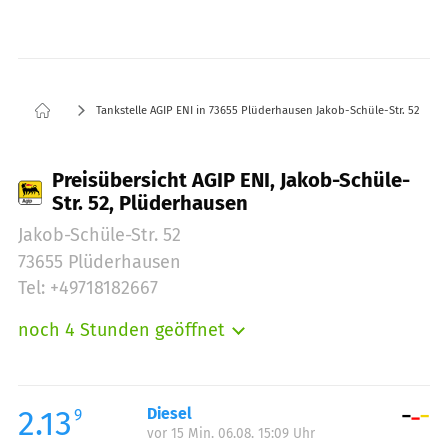
Tankstelle AGIP ENI in 73655 Plüderhausen Jakob-Schüle-Str. 52
Preisübersicht AGIP ENI, Jakob-Schüle-
Str. 52, Plüderhausen
Jakob-Schüle-Str. 52
73655 Plüderhausen
Tel: +49718182667
noch 4 Stunden geöffnet
Montag:
06:00-22:00
Dienstag:
06:00-22:00
Mittwoch:
06:00-22:00
2.13
Diesel
9
vor 15 Min. 06.08. 15:09 Uhr
Donnerstag:
06:00-22:00