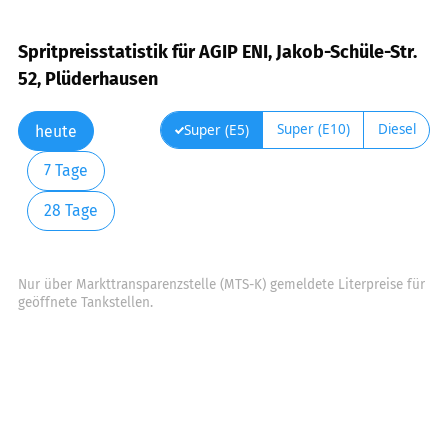
Spritpreisstatistik für AGIP ENI, Jakob-Schüle-Str.
52, Plüderhausen
Super (E10)
Diesel
Super (E5)
heute
7 Tage
28 Tage
Nur über Markttransparenzstelle (MTS-K) gemeldete Literpreise für
geöffnete Tankstellen.