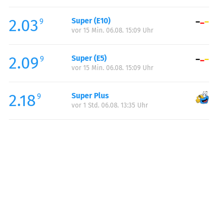
Freitag:
06:00-22:00
2.03
Super (E10)
Samstag:
07:00-22:00
9
vor 15 Min. 06.08. 15:09 Uhr
Sonntag:
08:00-22:00
Feiertag:
08:00-22:00
2.09
Super (E5)
9
vor 15 Min. 06.08. 15:09 Uhr
2.18
Super Plus
9
vor 1 Std. 06.08. 13:35 Uhr