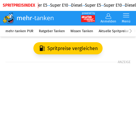
SPRITPREISINDEX
Diesel
Super E5
Super E10
Diesel
Super E5
Super E10
Diesel
powered by
Anmelden
Menü
mehr-tanken PUR
Ratgeber Tanken
Wissen Tanken
Aktuelle Spritpreise
R
Spritpreise vergleichen
ANZEIGE