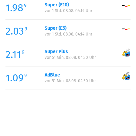
1.98
Super (E10)
Samstag:
00:00-24:00
9
vor 1 Std. 08.08. 04:14 Uhr
Sonntag:
00:00-24:00
Feiertag:
00:00-24:00
2.03
Super (E5)
9
vor 1 Std. 08.08. 04:14 Uhr
2.11
Super Plus
9
vor 51 Min. 08.08. 04:30 Uhr
1.09
AdBlue
9
vor 51 Min. 08.08. 04:30 Uhr