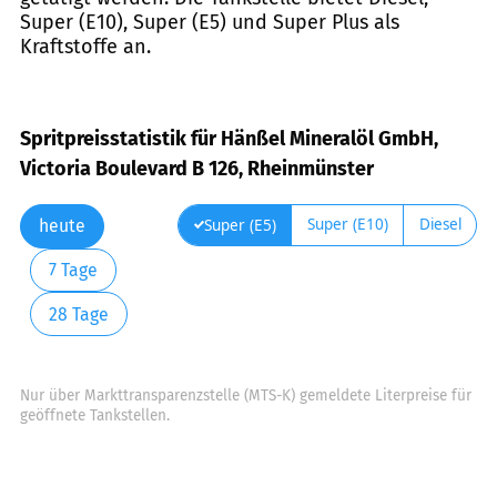
Super (E10), Super (E5) und Super Plus als
Kraftstoffe an.
Spritpreisstatistik für Hänßel Mineralöl GmbH,
Victoria Boulevard B 126, Rheinmünster
Super (E10)
Diesel
Super (E5)
heute
7 Tage
28 Tage
Nur über Markttransparenzstelle (MTS-K) gemeldete Literpreise für
geöffnete Tankstellen.