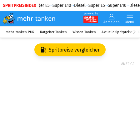
SPRITPREISINDEX
Diesel
Super E5
Super E10
Diesel
Super E5
Super E10
Diesel
powered by
Anmelden
Menü
mehr-tanken PUR
Ratgeber Tanken
Wissen Tanken
Aktuelle Spritpreise
R
Spritpreise vergleichen
ANZEIGE