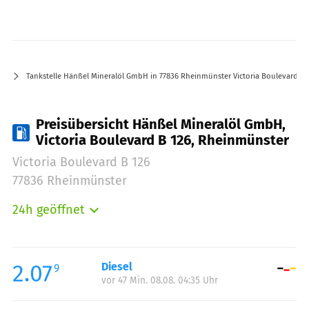
Tankstelle Hänßel Mineralöl GmbH in 77836 Rheinmünster Victoria Boulevard B 
Preisübersicht Hänßel Mineralöl GmbH,
Victoria Boulevard B 126, Rheinmünster
Victoria Boulevard B 126
77836 Rheinmünster
24h geöffnet
Montag:
00:00-24:00
Dienstag:
00:00-24:00
Mittwoch:
00:00-24:00
2.07
Diesel
9
vor 47 Min. 08.08. 04:35 Uhr
Donnerstag:
00:00-24:00
Freitag:
00:00-24:00