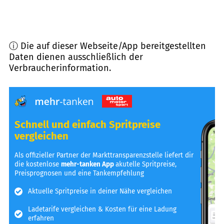
ⓘ Die auf dieser Webseite/App bereitgestellten
Daten dienen ausschließlich der
Verbraucherinformation.
Schnell und einfach Spritpreise
vergleichen
Als offizieller Partner der Markttransparenzstelle liefert dir
die kostenlose
mehr-tanken App
akutelle Spritpreise,
Preisprognosen und eine Tankempfehlung
Aktuelle Spritpreise in deiner Nähe vergleichen
Ladetarife vergleichen & Kosten für eine Ladung
erfahren