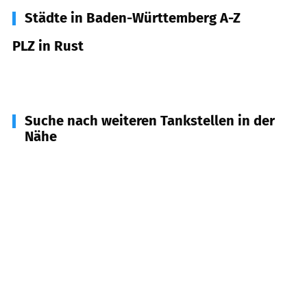
Städte in Baden-Württemberg A-Z
PLZ in Rust
77977
Rust
Suche nach weiteren Tankstellen in der
Nähe
77966
Kappel-Grafenhausen
(
3,7
km Entfernung)
79365
Rheinhausen
(
4,4
km Entfernung)
77975
Ringsheim
(
4,5
km Entfernung)
77972
Mahlberg
(
6,6
km Entfernung)
79367
Weisweil
(
8,2
km Entfernung)
79336
Herbolzheim
(
9,3
km Entfernung)