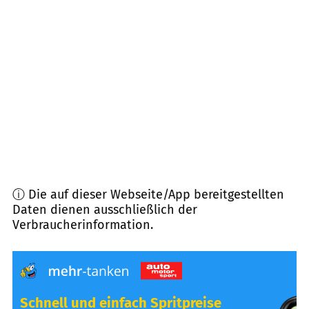
77971
Kippenheim
(
10,0
km Entfernung)
79341
Kenzingen
(
10,7
km Entfernung)
79362
Forchheim
(
10,8
km Entfernung)
77955
Ettenheim
(
10,9
km Entfernung)
ⓘ Die auf dieser Webseite/App bereitgestellten
Daten dienen ausschließlich der
Verbraucherinformation.
Schnell und einfach Spritpreise