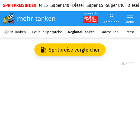
SPRITPREISINDEX
Diesel
Super E5
Super E10
Diesel
Super E5
Super E10
Diesel
powered by
Anmelden
Menü
Wissen Tanken
Aktuelle Spritpreise
Regional Tanken
Ladesäulen
Presse
Spritpreise vergleichen
ANZEIGE