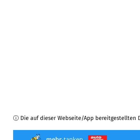
88709
Meersburg
(
6,9
km Entfernung)
88662
Überlingen
(
7,7
km Entfernung)
88693
Deggenhausertal
(
7,9
km Entfernung)
88633
Heiligenberg
(
8,0
km Entfernung)
88719
Stetten
(
8,5
km Entfernung)
88677
Markdorf
(
9,3
km Entfernung)
ⓘ Die auf dieser Webseite/App bereitgestellten 