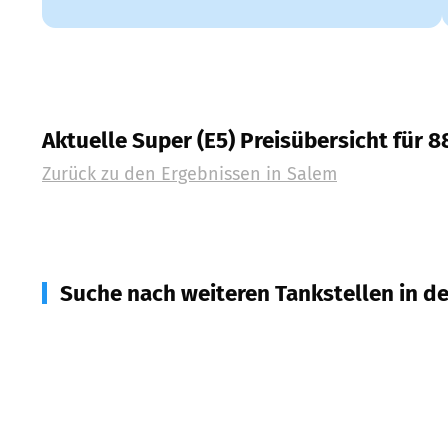
Aktuelle Super (E5) Preisübersicht für 
Zurück zu den Ergebnissen in
Salem
Suche nach weiteren Tankstellen in d
88690
Uhldingen-Mühlhofen
(
5,3
km Entfernung)
88697
Bermatingen
(
5,8
km Entfernung)
88699
Frickingen
(
6,3
km Entfernung)
88718
Daisendorf
(
6,8
km Entfernung)