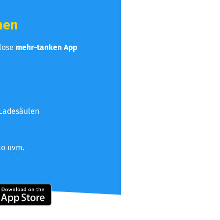
hen
nlose
mehr-tanken App
 Ladesäulen
to uvm.