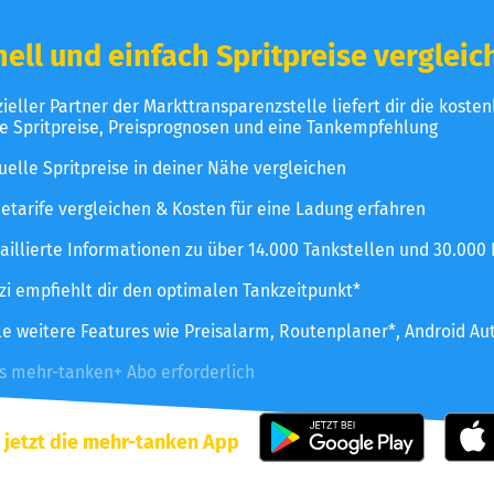
ell und einfach Spritpreise vergleic
izieller Partner der Markttransparenzstelle liefert dir die koste
le Spritpreise, Preisprognosen und eine Tankempfehlung
uelle Spritpreise in deiner Nähe vergleichen
etarife vergleichen & Kosten für eine Ladung erfahren
aillierte Informationen zu über 14.000 Tankstellen und 30.000
zzi empfiehlt dir den optimalen Tankzeitpunkt*
le weitere Features wie Preisalarm, Routenplaner*, Android Au
es mehr-tanken+ Abo erforderlich
 jetzt die mehr-tanken App