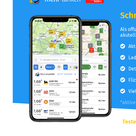
Schn
Als off
akutel
Akt
Lad
Det
Fli
Vie
*aktiv
Teste