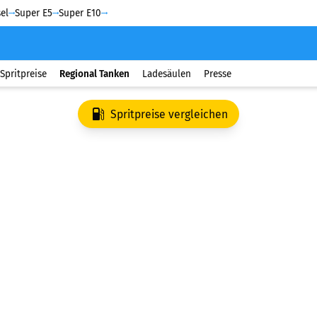
el
Super E5
Super E10
Spritpreise
Regional Tanken
Ladesäulen
Presse
Spritpreise vergleichen