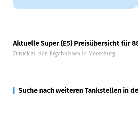
Aktuelle Super (E5) Preisübersicht für 
Zurück zu den Ergebnissen in
Meersburg
Suche nach weiteren Tankstellen in d
88718
Daisendorf
(
0,7
km Entfernung)
88719
Stetten
(
2,4
km Entfernung)
88690
Uhldingen-Mühlhofen
(
4,0
km Entfernung)
88697
Bermatingen
(
5,1
km Entfernung)