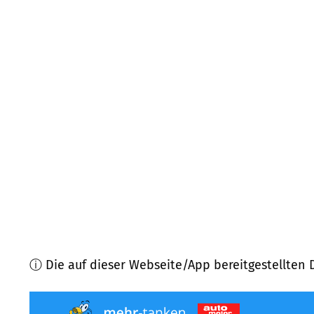
88682
Salem
(
6,9
km Entfernung)
78464
Konstanz
(
7,2
km Entfernung)
88090
Immenstaad am Bodensee
(
7,4
km Entfern
88677
Markdorf
(
8,0
km Entfernung)
78462
Konstanz
(
9,7
km Entfernung)
78467
Konstanz
(
10,2
km Entfernung)
ⓘ Die auf dieser Webseite/App bereitgestellten 