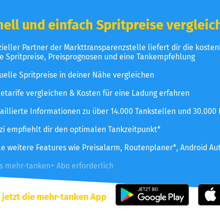
ell und einfach Spritpreise vergleic
izieller Partner der Markttransparenzstelle liefert dir die koste
le Spritpreise, Preisprognosen und eine Tankempfehlung
uelle Spritpreise in deiner Nähe vergleichen
etarife vergleichen & Kosten für eine Ladung erfahren
aillierte Informationen zu über 14.000 Tankstellen und 30.000
zzi empfiehlt dir den optimalen Tankzeitpunkt*
le weitere Features wie Preisalarm, Routenplaner*, Android Au
es mehr-tanken+ Abo erforderlich
 jetzt die mehr-tanken App