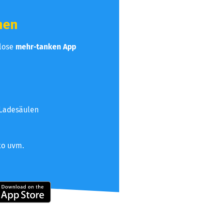
hen
nlose
mehr-tanken App
 Ladesäulen
to uvm.