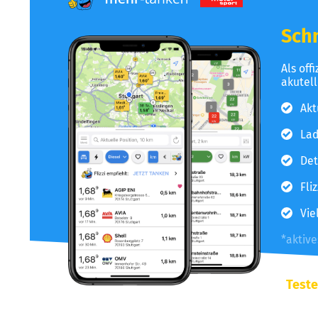
Schn
Als off
akutel
Akt
Lad
Det
Fli
Vie
*aktiv
Teste