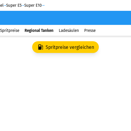
el
Super E5
Super E10
Spritpreise
Regional Tanken
Ladesäulen
Presse
Spritpreise vergleichen