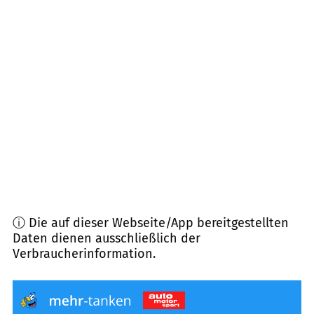
88697
Bermatingen
(
12,3
km Entfernung)
88682
Salem
(
12,6
km Entfernung)
88090
Immenstaad am Bodensee
(
12,8
km
Entfernung)
78354
Sipplingen
(
14,8
km Entfernung)
ⓘ Die auf dieser Webseite/App bereitgestellten
Daten dienen ausschließlich der
Verbraucherinformation.