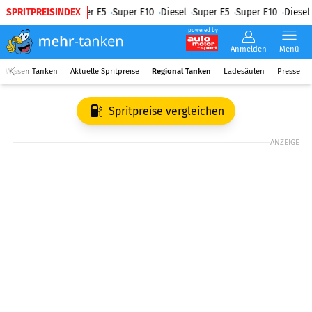
SPRITPREISINDEX
Diesel
Super E5
Super E10
Diesel
Super E5
Super E10
Diesel
powered by
Anmelden
Menü
Wissen Tanken
Aktuelle Spritpreise
Regional Tanken
Ladesäulen
Presse
Spritpreise vergleichen
ANZEIGE