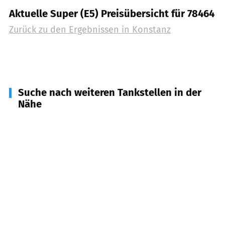
Aktuelle Super (E5) Preisübersicht für 78464
Zurück zu den Ergebnissen in
Konstanz
Suche nach weiteren Tankstellen in der
Nähe
88718
Daisendorf
(
6,8
km Entfernung)
88709
Meersburg
(
7,2
km Entfernung)
88690
Uhldingen-Mühlhofen
(
7,4
km Entfernung)
78479
Reichenau
(
7,7
km Entfernung)
88719
Stetten
(
8,3
km Entfernung)
78476
Allensbach
(
10,9
km Entfernung)