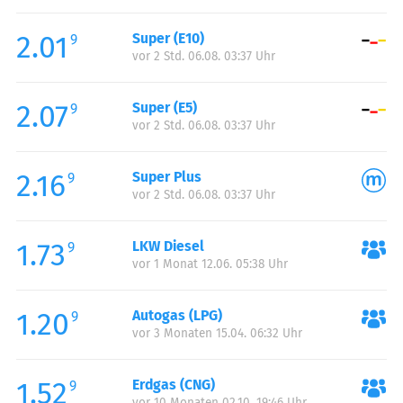
Freitag:
05:00-23:00
2.01
Super (E10)
Samstag:
06:00-23:00
9
vor 2 Std. 06.08. 03:37 Uhr
Sonntag:
07:00-23:00
2.07
Super (E5)
9
vor 2 Std. 06.08. 03:37 Uhr
2.16
Super Plus
9
vor 2 Std. 06.08. 03:37 Uhr
1.73
LKW Diesel
9
vor 1 Monat 12.06. 05:38 Uhr
1.20
Autogas (LPG)
9
vor 3 Monaten 15.04. 06:32 Uhr
1.52
Erdgas (CNG)
9
vor 10 Monaten 02.10. 19:46 Uhr