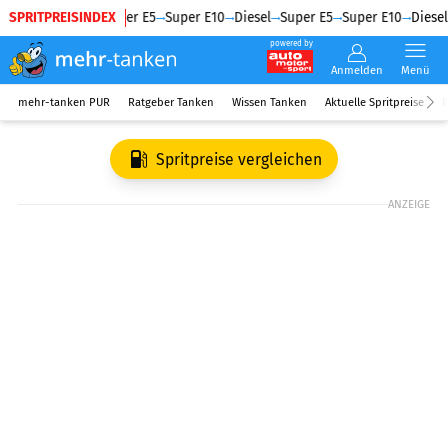
SPRITPREISINDEX
Diesel
Super E5
Super E10
Diesel
Super E5
Super E10
Diesel
powered by
Anmelden
Menü
mehr-tanken PUR
Ratgeber Tanken
Wissen Tanken
Aktuelle Spritpreise
R
Spritpreise vergleichen
ANZEIGE