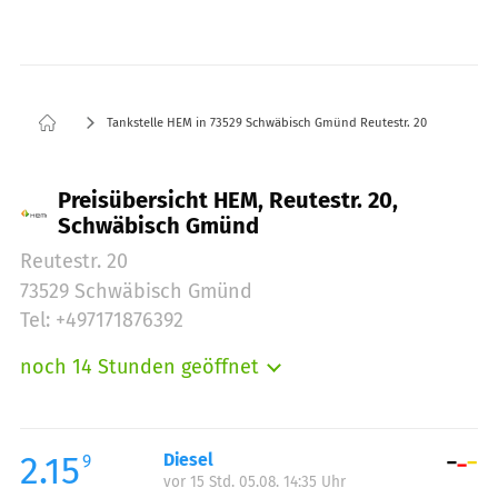
Tankstelle HEM in 73529 Schwäbisch Gmünd Reutestr. 20
Preisübersicht HEM, Reutestr. 20,
Schwäbisch Gmünd
Reutestr. 20
73529 Schwäbisch Gmünd
Tel: +497171876392
noch 14 Stunden geöffnet
Montag:
05:00-23:00
Dienstag:
05:00-23:00
Mittwoch:
05:00-23:00
2.15
Diesel
9
vor 15 Std. 05.08. 14:35 Uhr
Donnerstag:
05:00-23:00