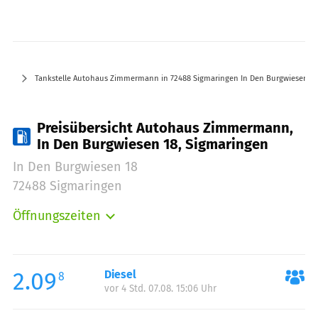
Tankstelle Autohaus Zimmermann in 72488 Sigmaringen In Den Burgwiesen 18
Preisübersicht Autohaus Zimmermann,
In Den Burgwiesen 18, Sigmaringen
In Den Burgwiesen 18
72488 Sigmaringen
Öffnungszeiten
Montag:
00:00-24:00
Dienstag:
00:00-24:00
Mittwoch:
00:00-24:00
2.09
Diesel
8
vor 4 Std. 07.08. 15:06 Uhr
Donnerstag:
00:00-24:00
Freitag:
00:00-24:00