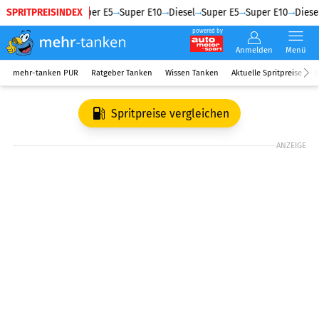
SPRITPREISINDEX
Diesel
Super E5
Super E10
Diesel
Super E5
Super E10
Diesel
powered by
Anmelden
Menü
mehr-tanken PUR
Ratgeber Tanken
Wissen Tanken
Aktuelle Spritpreise
R
Spritpreise vergleichen
ANZEIGE