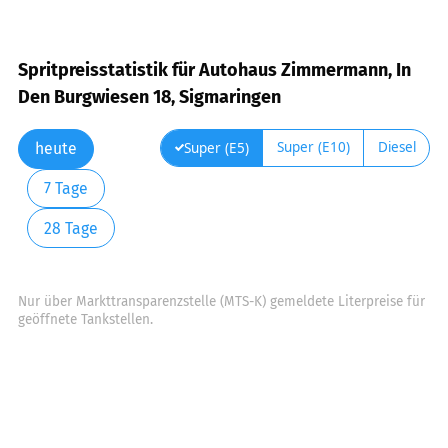
Spritpreisstatistik für Autohaus Zimmermann, In
Den Burgwiesen 18, Sigmaringen
Super (E10)
Diesel
Super (E5)
heute
7 Tage
28 Tage
Nur über Markttransparenzstelle (MTS-K) gemeldete Literpreise für
geöffnete Tankstellen.