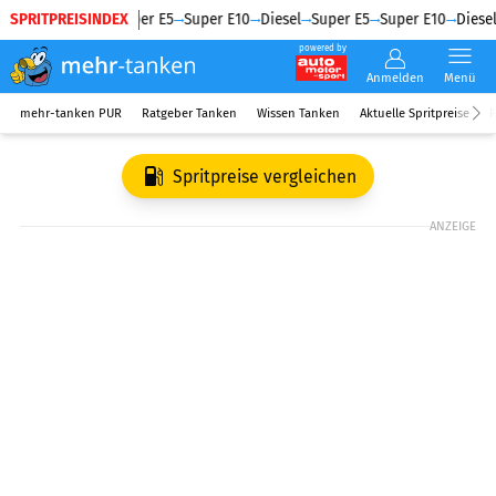
SPRITPREISINDEX
Diesel
Super E5
Super E10
Diesel
Super E5
Super E10
Diesel
powered by
Anmelden
Menü
mehr-tanken PUR
Ratgeber Tanken
Wissen Tanken
Aktuelle Spritpreise
R
Spritpreise vergleichen
ANZEIGE