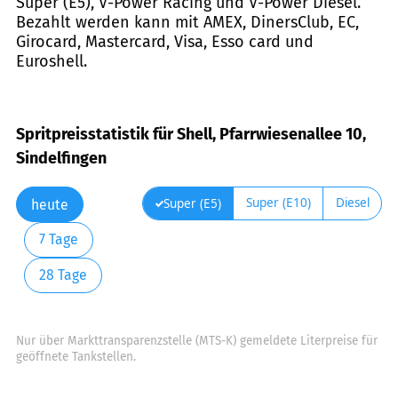
Super (E5), V-Power Racing und V-Power Diesel.
Bezahlt werden kann mit AMEX, DinersClub, EC,
Girocard, Mastercard, Visa, Esso card und
Euroshell.
Spritpreisstatistik für Shell, Pfarrwiesenallee 10,
Sindelfingen
Super (E10)
Diesel
Super (E5)
heute
7 Tage
28 Tage
Nur über Markttransparenzstelle (MTS-K) gemeldete Literpreise für
geöffnete Tankstellen.