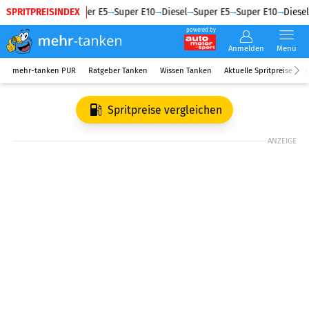
SPRITPREISINDEX
Diesel
Super E5
Super E10
Diesel
Super E5
Super E10
Diesel
powered by
Anmelden
Menü
mehr-tanken PUR
Ratgeber Tanken
Wissen Tanken
Aktuelle Spritpreise
R
Spritpreise vergleichen
ANZEIGE