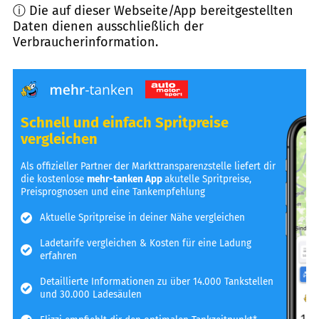
ⓘ Die auf dieser Webseite/App bereitgestellten
Daten dienen ausschließlich der
Verbraucherinformation.
Schnell und einfach Spritpreise
vergleichen
Als offizieller Partner der Markttransparenzstelle liefert dir
die kostenlose
mehr-tanken App
akutelle Spritpreise,
Preisprognosen und eine Tankempfehlung
Aktuelle Spritpreise in deiner Nähe vergleichen
Ladetarife vergleichen & Kosten für eine Ladung
erfahren
Detaillierte Informationen zu über 14.000 Tankstellen
und 30.000 Ladesäulen