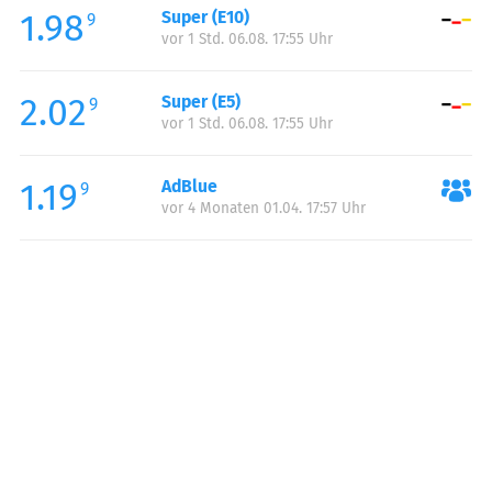
1.98
Super (E10)
Samstag:
00:00-24:00
9
vor 1 Std. 06.08. 17:55 Uhr
Sonntag:
00:00-24:00
2.02
Super (E5)
9
vor 1 Std. 06.08. 17:55 Uhr
1.19
AdBlue
9
vor 4 Monaten 01.04. 17:57 Uhr