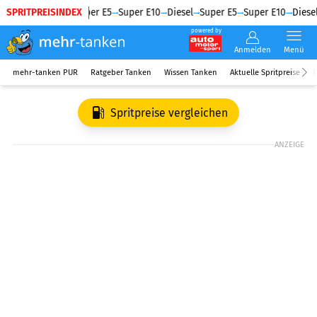
SPRITPREISINDEX
Diesel
Super E5
Super E10
Diesel
Super E5
Super E10
Diesel
powered by
Anmelden
Menü
mehr-tanken PUR
Ratgeber Tanken
Wissen Tanken
Aktuelle Spritpreise
R
Spritpreise vergleichen
ANZEIGE