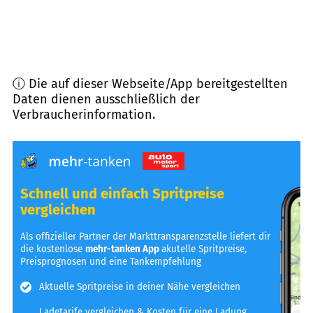
ⓘ Die auf dieser Webseite/App bereitgestellten
Daten dienen ausschließlich der
Verbraucherinformation.
Schnell und einfach Spritpreise
vergleichen
Als offizieller Partner der Markttransparenzstelle liefert dir
die kostenlose
mehr-tanken App
akutelle Spritpreise,
Preisprognosen und eine Tankempfehlung
Aktuelle Spritpreise in deiner Nähe vergleichen
Ladetarife vergleichen & Kosten für eine Ladung