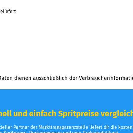
eliefert
Daten dienen ausschließlich der Verbraucherinformati
ell und einfach Spritpreise vergleic
izieller Partner der Markttransparenzstelle liefert dir die koste
le Spritpreise, Preisprognosen und eine Tankempfehlung