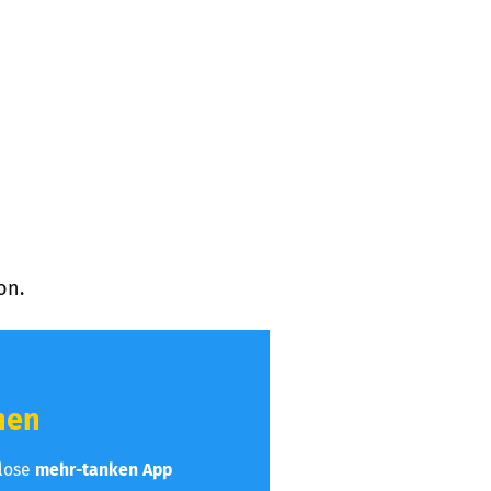
on.
hen
nlose
mehr-tanken App