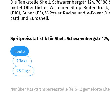
Die Tankstelle Shell, Schwarenbergstr 124, 70188
bietet Öffentliches WC, einen Shop, Reifendruc
(E10), Super (E5), V-Power Racing und V-Power Die
card und Euroshell.
Spritpreisstatistik für Shell, Schwarenbergstr 124,
heute
7 Tage
28 Tage
Nur über Markttransparenzstelle (MTS-K) gemeldete Liter