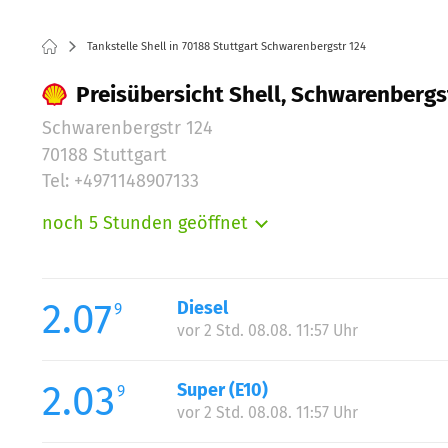
Tankstelle Shell in 70188 Stuttgart Schwarenbergstr 124
Preisübersicht Shell, Schwarenbergst
Schwarenbergstr 124
70188 Stuttgart
Tel: +4971148907133
noch 5 Stunden geöffnet
Montag:
Dienstag:
Mittwoch:
2.07
Diesel
9
Donnerstag:
vor 2 Std. 08.08. 11:57 Uhr
Freitag:
Samstag:
2.03
Super (E10)
9
Sonntag:
vor 2 Std. 08.08. 11:57 Uhr
Feiertag: