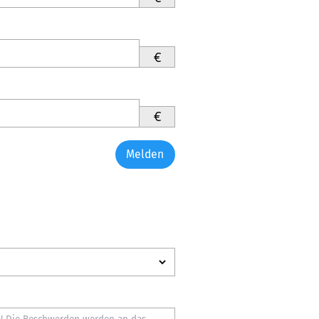
€
€
Melden