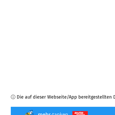
71332
Waiblingen
(
8,6
km Entfernung)
73760
Ostfildern
(
9,2
km Entfernung)
71394
Kernen im Remstal
(
9,3
km Entfernung)
73728
Esslingen am Neckar
(
9,6
km Entfernung)
70825
Korntal-Münchingen
(
9,7
km Entfernung)
73732
Esslingen am Neckar
(
9,7
km Entfernung)
ⓘ Die auf dieser Webseite/App bereitgestellten 