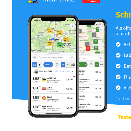
Schn
Als off
akutel
Akt
Lad
Det
Fli
Vie
*aktiv
Teste