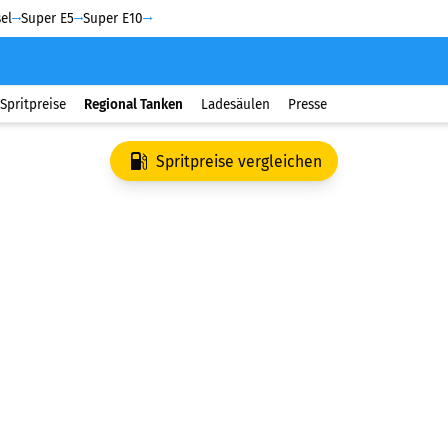
el
Super E5
Super E10
Spritpreise
Regional Tanken
Ladesäulen
Presse
Spritpreise vergleichen