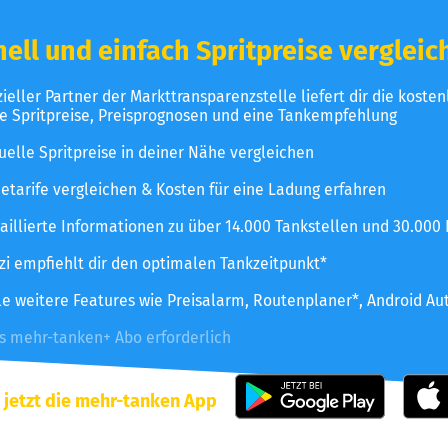
ell und einfach Spritpreise vergleic
izieller Partner der Markttransparenzstelle liefert dir die koste
le Spritpreise, Preisprognosen und eine Tankempfehlung
uelle Spritpreise in deiner Nähe vergleichen
etarife vergleichen & Kosten für eine Ladung erfahren
aillierte Informationen zu über 14.000 Tankstellen und 30.000
zzi empfiehlt dir den optimalen Tankzeitpunkt*
le weitere Features wie Preisalarm, Routenplaner*, Android Au
es mehr-tanken+ Abo erforderlich
 jetzt die mehr-tanken App