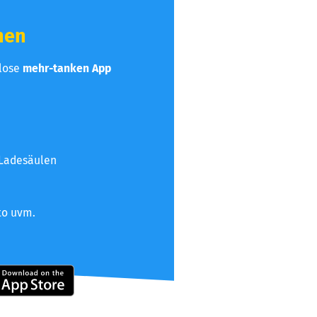
hen
nlose
mehr-tanken App
 Ladesäulen
to uvm.