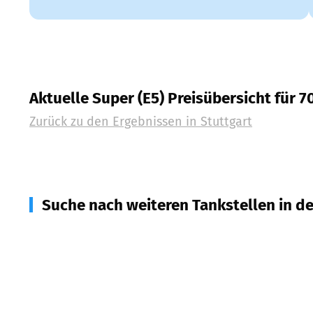
Aktuelle Super (E5) Preisübersicht für 7
Zurück zu den Ergebnissen in
Stuttgart
Suche nach weiteren Tankstellen in d
70734
Fellbach
(
6,0
km Entfernung)
70736
Fellbach
(
6,9
km Entfernung)
73733
Esslingen am Neckar
(
7,3
km Entfernung)
70806
Kornwestheim
(
8,5
km Entfernung)