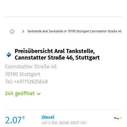
Tankstelle Aral Tankstelle in 70190 Stuttgart Cannstatter Straße 46
Preisübersicht Aral Tankstelle,
Cannstatter Straße 46, Stuttgart
Cannstatter Straße 46
70190 Stuttgart
Tel: +497112625648
24h geöffnet
Montag:
00:00-24:00
Dienstag:
00:00-24:00
Mittwoch:
00:00-24:00
2.07
Diesel
9
vor 2 Std. 06.08. 06:37 Uhr
Donnerstag:
00:00-24:00