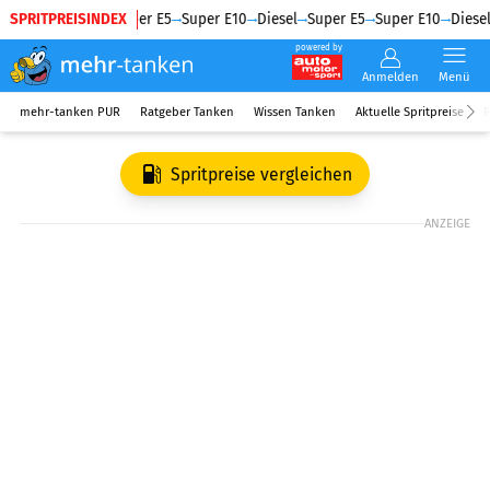
SPRITPREISINDEX
Diesel
Super E5
Super E10
Diesel
Super E5
Super E10
Diesel
powered by
Anmelden
Menü
mehr-tanken PUR
Ratgeber Tanken
Wissen Tanken
Aktuelle Spritpreise
R
Spritpreise vergleichen
ANZEIGE