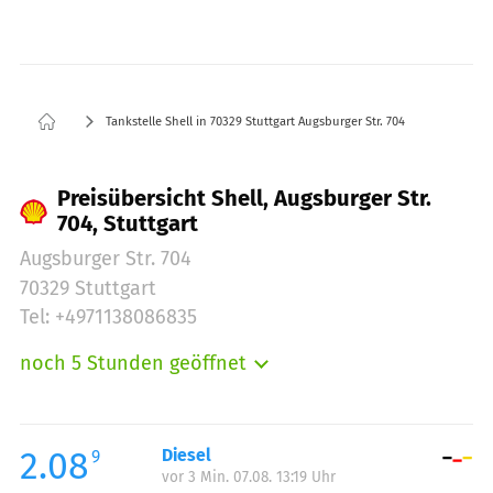
Tankstelle Shell in 70329 Stuttgart Augsburger Str. 704
Preisübersicht Shell, Augsburger Str.
704, Stuttgart
Augsburger Str. 704
70329 Stuttgart
Tel: +4971138086835
noch 5 Stunden geöffnet
Montag:
06:30-21:00
Dienstag:
06:30-21:00
Mittwoch:
06:30-21:00
2.08
Diesel
9
vor 3 Min. 07.08. 13:19 Uhr
Donnerstag:
06:30-21:00