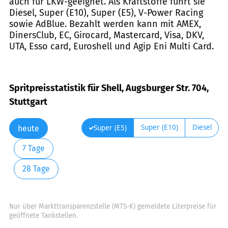
auch für LKW-geeignet. Als Kraftstoffe führt sie
Diesel, Super (E10), Super (E5), V-Power Racing
sowie AdBlue. Bezahlt werden kann mit AMEX,
DinersClub, EC, Girocard, Mastercard, Visa, DKV,
UTA, Esso card, Euroshell und Agip Eni Multi Card.
Spritpreisstatistik für Shell, Augsburger Str. 704,
Stuttgart
Super (E10)
Diesel
Super (E5)
heute
7 Tage
28 Tage
Nur über Markttransparenzstelle (MTS-K) gemeldete Literpreise für
geöffnete Tankstellen.