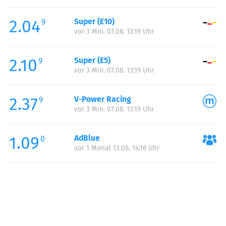
Freitag:
06:30-21:00
2.04
Super (E10)
Samstag:
07:00-21:00
9
vor 3 Min. 07.08. 13:19 Uhr
Sonntag:
09:00-21:00
Feiertag:
09:00-21:00
2.10
Super (E5)
9
vor 3 Min. 07.08. 13:19 Uhr
2.37
V-Power Racing
9
vor 3 Min. 07.08. 13:19 Uhr
1.09
AdBlue
0
vor 1 Monat 13.06. 14:16 Uhr