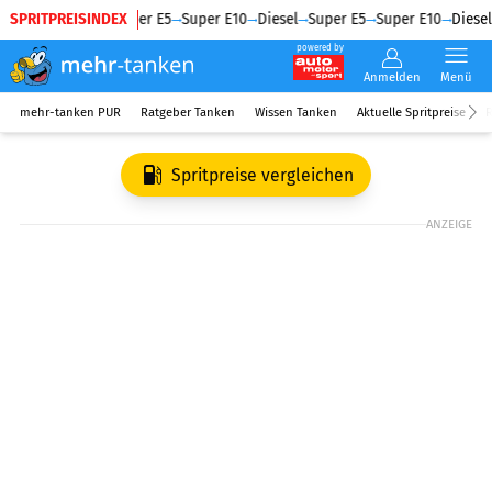
SPRITPREISINDEX
Diesel
Super E5
Super E10
Diesel
Super E5
Super E10
Diesel
powered by
Anmelden
Menü
mehr-tanken PUR
Ratgeber Tanken
Wissen Tanken
Aktuelle Spritpreise
R
Spritpreise vergleichen
ANZEIGE