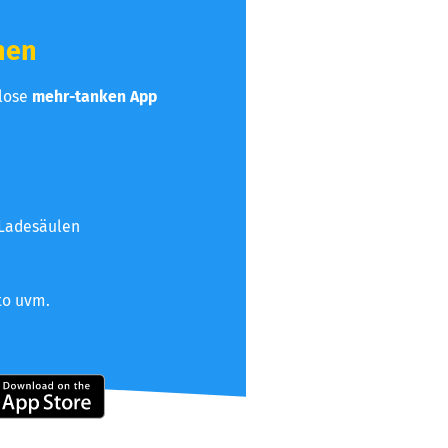
hen
nlose
mehr-tanken App
 Ladesäulen
to uvm.