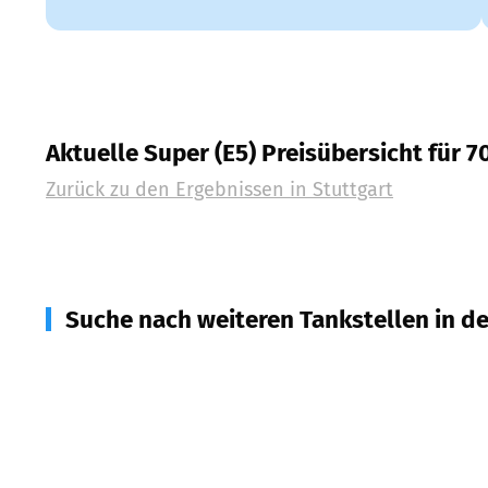
Aktuelle Super (E5) Preisübersicht für 7
Zurück zu den Ergebnissen in
Stuttgart
Suche nach weiteren Tankstellen in d
70734
Fellbach
(
4,3
km Entfernung)
70736
Fellbach
(
5,2
km Entfernung)
73733
Esslingen am Neckar
(
6,7
km Entfernung)
71332
Waiblingen
(
6,8
km Entfernung)