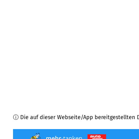
71394
Kernen im Remstal
(
7,7
km Entfernung)
70806
Kornwestheim
(
8,1
km Entfernung)
73732
Esslingen am Neckar
(
8,7
km Entfernung)
71334
Waiblingen
(
8,7
km Entfernung)
73728
Esslingen am Neckar
(
8,9
km Entfernung)
71686
Remseck am Neckar
(
9,3
km Entfernung)
ⓘ Die auf dieser Webseite/App bereitgestellten 