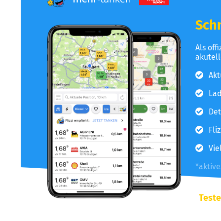
Schn
Als off
akutel
Akt
Lad
Det
Fli
Vie
*aktiv
Teste