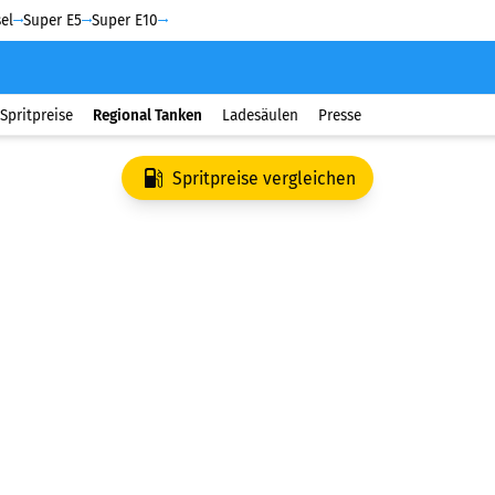
el
Super E5
Super E10
Spritpreise
Regional Tanken
Ladesäulen
Presse
Spritpreise vergleichen