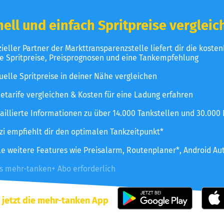
ell und einfach Spritpreise vergleic
izieller Partner der Markttransparenzstelle liefert dir die koste
le Spritpreise, Preisprognosen und eine Tankempfehlung
uelle Spritpreise in deiner Nähe vergleichen
etarife vergleichen & Kosten für eine Ladung erfahren
aillierte Informationen zu über 14.000 Tankstellen und 30.000
zzi empfiehlt dir den optimalen Tankzeitpunkt*
le weitere Features wie Preisalarm, Routenplaner*, Android Au
es mehr-tanken+ Abo erforderlich
 jetzt die mehr-tanken App