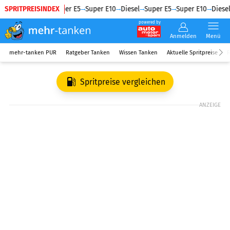
SPRITPREISINDEX
Diesel
Super E5
Super E10
Diesel
Super E5
Super E10
Diesel
powered by
Anmelden
Menü
mehr-tanken PUR
Ratgeber Tanken
Wissen Tanken
Aktuelle Spritpreise
R
Spritpreise vergleichen
ANZEIGE