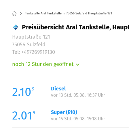
Tankstelle Aral Tankstelle in 75056 Sulzfeld Hauptstraße 121
Preisübersicht Aral Tankstelle, Haupt
Hauptstraße 121
75056 Sulzfeld
Tel: +497269919130
noch 12 Stunden geöffnet
Montag:
Dienstag:
Mittwoch:
2.10
Diesel
9
Donnerstag:
vor 13 Std. 05.08. 16:37 Uhr
Freitag:
Samstag:
2.01
Super (E10)
9
Sonntag:
vor 15 Std. 05.08. 15:18 Uhr