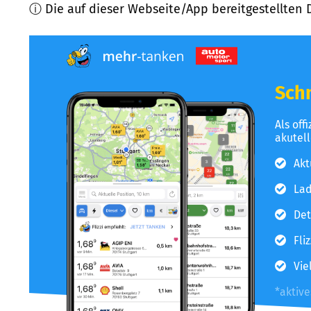
ⓘ Die auf dieser Webseite/App bereitgestellten 
Schn
Als off
akutel
Akt
Lad
Det
Fli
Vie
*aktiv