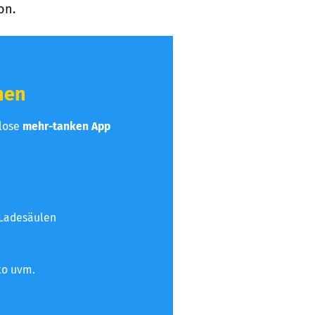
on.
hen
nlose
mehr-tanken App
 Ladesäulen
to uvm.