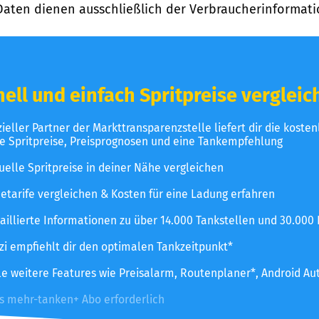
Daten dienen ausschließlich der Verbraucherinformati
ell und einfach Spritpreise vergleic
izieller Partner der Markttransparenzstelle liefert dir die koste
le Spritpreise, Preisprognosen und eine Tankempfehlung
uelle Spritpreise in deiner Nähe vergleichen
etarife vergleichen & Kosten für eine Ladung erfahren
aillierte Informationen zu über 14.000 Tankstellen und 30.000
zzi empfiehlt dir den optimalen Tankzeitpunkt*
le weitere Features wie Preisalarm, Routenplaner*, Android Au
es mehr-tanken+ Abo erforderlich