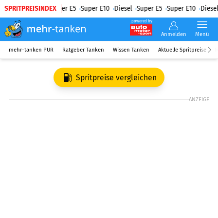
SPRITPREISINDEX
Diesel
Super E5
Super E10
Diesel
Super E5
Super E10
Diesel
powered by
Anmelden
Menü
mehr-tanken PUR
Ratgeber Tanken
Wissen Tanken
Aktuelle Spritpreise
R
Spritpreise vergleichen
ANZEIGE