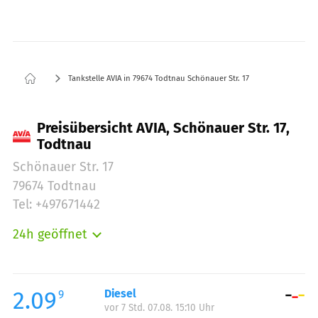
Tankstelle AVIA in 79674 Todtnau Schönauer Str. 17
Preisübersicht AVIA, Schönauer Str. 17,
Todtnau
Schönauer Str. 17
79674 Todtnau
Tel: +497671442
24h geöffnet
Montag:
00:00-23:59
Dienstag:
00:00-23:59
Mittwoch:
00:00-23:59
2.09
Diesel
9
vor 7 Std. 07.08. 15:10 Uhr
Donnerstag:
00:00-23:59