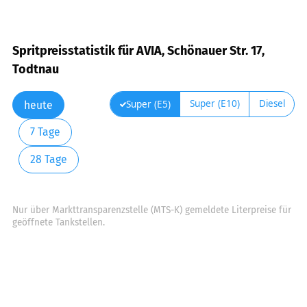
Spritpreisstatistik für AVIA, Schönauer Str. 17,
Todtnau
Super (E10)
Diesel
Super (E5)
heute
7 Tage
28 Tage
Nur über Markttransparenzstelle (MTS-K) gemeldete Literpreise für
geöffnete Tankstellen.