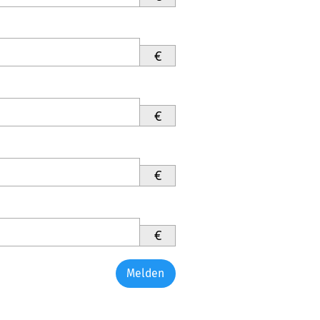
€
€
€
€
Melden