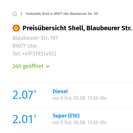
Tankstelle Shell in 89077 Ulm Blaubeurer Str. 101
Preisübersicht Shell, Blaubeurer Str.
Blaubeurer Str. 101
89077 Ulm
Tel: +497319314922
24h geöffnet
Montag:
Dienstag:
Mittwoch:
2.07
Diesel
9
Donnerstag:
vor 6 Std. 05.08. 13:50 Uhr
Freitag:
Samstag:
2.01
Super (E10)
9
Sonntag:
vor 6 Std. 05.08. 13:50 Uhr
Feiertag: