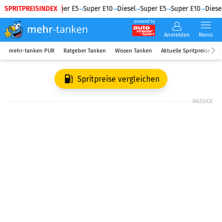
SPRITPREISINDEX
Diesel
Super E5
Super E10
Diesel
Super E5
Super E10
Diesel
powered by
Anmelden
Menü
mehr-tanken PUR
Ratgeber Tanken
Wissen Tanken
Aktuelle Spritpreise
R
Spritpreise vergleichen
ANZEIGE