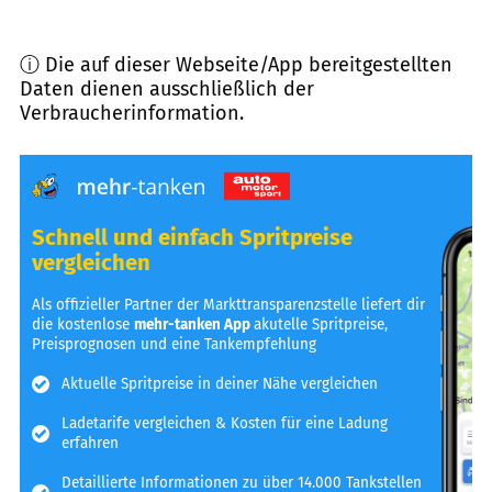
ⓘ Die auf dieser Webseite/App bereitgestellten
Daten dienen ausschließlich der
Verbraucherinformation.
Schnell und einfach Spritpreise
vergleichen
Als offizieller Partner der Markttransparenzstelle liefert dir
die kostenlose
mehr-tanken App
akutelle Spritpreise,
Preisprognosen und eine Tankempfehlung
Aktuelle Spritpreise in deiner Nähe vergleichen
Ladetarife vergleichen & Kosten für eine Ladung
erfahren
Detaillierte Informationen zu über 14.000 Tankstellen