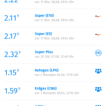
vor 11 Min. 08.08. 09:14 Uhr
Donnerstag:
00:00-24:00
Freitag:
00:00-24:00
2.11
Super (E10)
Samstag:
00:00-24:00
9
vor 11 Min. 08.08. 09:14 Uhr
Sonntag:
00:00-24:00
Feiertag:
00:00-24:00
2.17
Super (E5)
9
vor 11 Min. 08.08. 09:14 Uhr
2.32
Super Plus
9
vor 20 Std. 07.08. 12:49 Uhr
1.15
Autogas (LPG)
9
vor 2 Monaten 04.06. 17:19 Uhr
1.59
Erdgas (CNG)
9
vor 3 Monaten 08.04. 22:16 Uhr