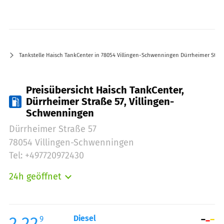
Tankstelle Haisch TankCenter in 78054 Villingen-Schwenningen Dürrheimer Straß
Preisübersicht Haisch TankCenter,
Dürrheimer Straße 57, Villingen-
Schwenningen
Dürrheimer Straße 57
78054 Villingen-Schwenningen
Tel: +497720972430
24h geöffnet
Montag:
00:00-24:00
Dienstag:
00:00-24:00
Mittwoch:
00:00-24:00
2.22
Diesel
9