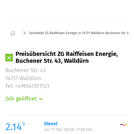
Tankstelle ZG Raiffeisen Energie in 74731 Walldürn Buchener Str. 43
Preisübersicht ZG Raiffeisen Energie,
Buchener Str. 43, Walldürn
Buchener Str. 43
74731 Walldürn
Tel: +499341921123
24h geöffnet
Montag:
00:00-24:00
Dienstag:
00:00-24:00
Mittwoch:
00:00-24:00
2.14
Diesel
9
vor 11 Std. 08.08. 17:38 Uhr
Donnerstag:
00:00-24:00