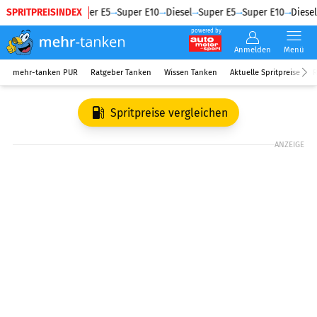
SPRITPREISINDEX
Diesel
Super E5
Super E10
Diesel
Super E5
Super E10
Diesel
powered by
Anmelden
Menü
mehr-tanken PUR
Ratgeber Tanken
Wissen Tanken
Aktuelle Spritpreise
R
Spritpreise vergleichen
ANZEIGE