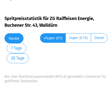
Spritpreisstatistik für ZG Raiffeisen Energie,
Buchener Str. 43, Walldürn
Super (E10)
Diesel
Super (E5)
heute
7 Tage
28 Tage
Nur über Markttransparenzstelle (MTS-K) gemeldete Literpreise für
geöffnete Tankstellen.