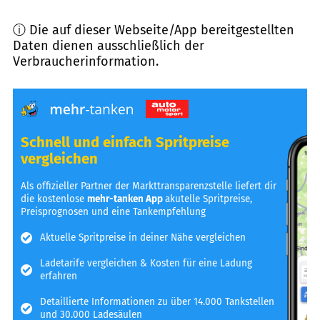
ⓘ Die auf dieser Webseite/App bereitgestellten
Daten dienen ausschließlich der
Verbraucherinformation.
Schnell und einfach Spritpreise
vergleichen
Als offizieller Partner der Markttransparenzstelle liefert dir
die kostenlose
mehr-tanken App
akutelle Spritpreise,
Preisprognosen und eine Tankempfehlung
Aktuelle Spritpreise in deiner Nähe vergleichen
Ladetarife vergleichen & Kosten für eine Ladung
erfahren
Detaillierte Informationen zu über 14.000 Tankstellen
und 30.000 Ladesäulen