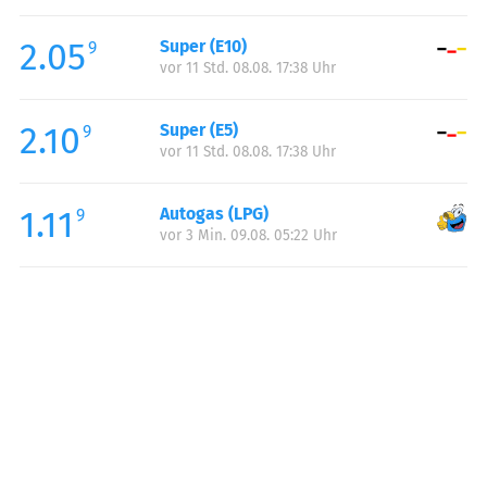
Freitag:
00:00-24:00
2.05
Super (E10)
Samstag:
00:00-24:00
9
vor 11 Std. 08.08. 17:38 Uhr
Sonntag:
00:00-24:00
2.10
Super (E5)
9
vor 11 Std. 08.08. 17:38 Uhr
1.11
Autogas (LPG)
9
vor 3 Min. 09.08. 05:22 Uhr