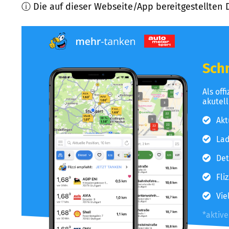
ⓘ Die auf dieser Webseite/App bereitgestellten 
Schn
Als off
akutel
Akt
Lad
Det
Fli
Vie
*aktiv