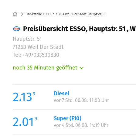
Tankstelle ESSO in 71263 Weil Der Stadt Hauptstr. 51
Preisübersicht ESSO, Hauptstr. 51 , W
Hauptstr. 51
71263 Weil Der Stadt
Tel: +497033530830
noch 35 Minuten geöffnet
Montag:
Dienstag:
Mittwoch:
2.13
Diesel
9
Donnerstag:
vor 7 Std. 06.08. 11:00 Uhr
Freitag:
Samstag:
2.01
Super (E10)
9
Sonntag:
vor 4 Std. 06.08. 14:19 Uhr