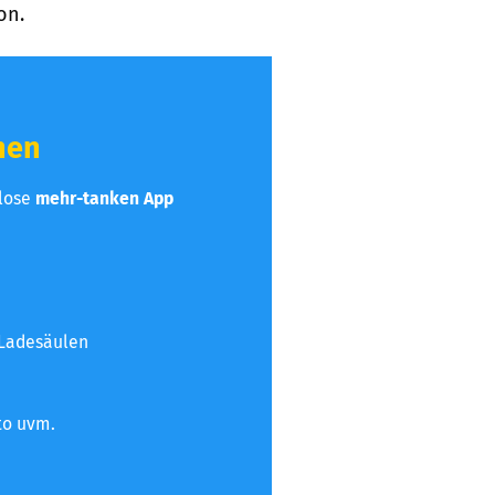
on.
hen
nlose
mehr-tanken App
 Ladesäulen
to uvm.