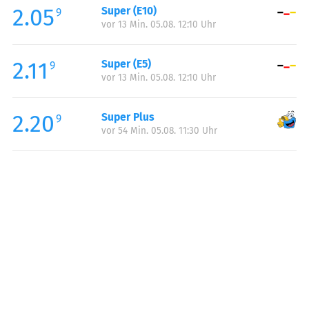
2.05
Super (E10)
Samstag:
07:00-22:00
9
vor 13 Min. 05.08. 12:10 Uhr
Sonntag:
08:00-22:00
Feiertag:
08:00-22:00
2.11
Super (E5)
9
vor 13 Min. 05.08. 12:10 Uhr
2.20
Super Plus
9
vor 54 Min. 05.08. 11:30 Uhr