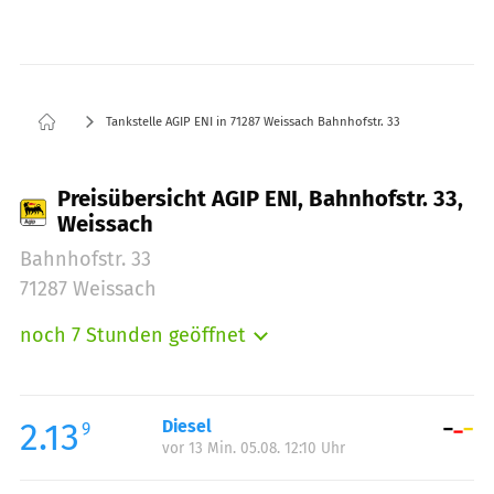
Tankstelle AGIP ENI in 71287 Weissach Bahnhofstr. 33
Preisübersicht AGIP ENI, Bahnhofstr. 33,
Weissach
Bahnhofstr. 33
71287 Weissach
noch 7 Stunden geöffnet
Montag:
06:00-22:00
Dienstag:
06:00-22:00
Mittwoch:
06:00-22:00
2.13
Diesel
9
vor 13 Min. 05.08. 12:10 Uhr
Donnerstag:
06:00-22:00
Freitag:
06:00-22:00