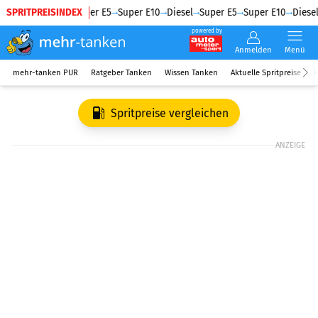
SPRITPREISINDEX
Diesel
Super E5
Super E10
Diesel
Super E5
Super E10
Diesel
powered by
Anmelden
Menü
mehr-tanken PUR
Ratgeber Tanken
Wissen Tanken
Aktuelle Spritpreise
R
Spritpreise vergleichen
ANZEIGE