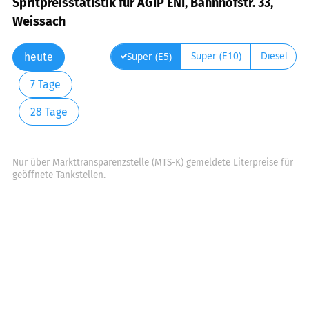
Spritpreisstatistik für AGIP ENI, Bahnhofstr. 33,
Weissach
Super (E10)
Diesel
Super (E5)
heute
7 Tage
28 Tage
Nur über Markttransparenzstelle (MTS-K) gemeldete Literpreise für
geöffnete Tankstellen.