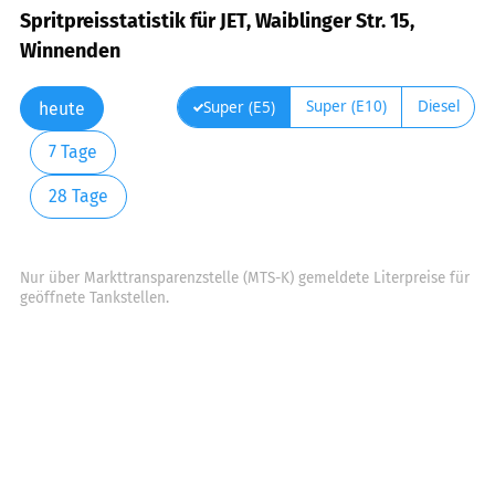
Spritpreisstatistik für JET, Waiblinger Str. 15,
Winnenden
Super (E10)
Diesel
Super (E5)
heute
7 Tage
28 Tage
Nur über Markttransparenzstelle (MTS-K) gemeldete Literpreise für
geöffnete Tankstellen.