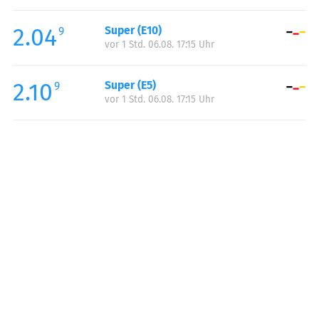
Freitag:
05:00-24:00
2.04
Super (E10)
Samstag:
00:00-24:00
9
vor 1 Std. 06.08. 17:15 Uhr
Sonntag:
00:00-24:00
Feiertag:
00:00-24:00
2.10
Super (E5)
9
vor 1 Std. 06.08. 17:15 Uhr