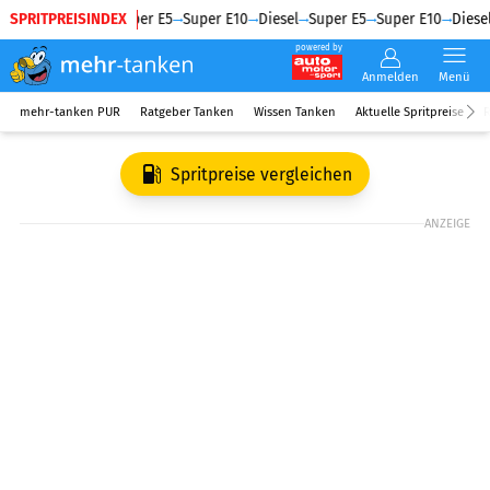
SPRITPREISINDEX
Diesel
Super E5
Super E10
Diesel
Super E5
Super E10
Diesel
powered by
Anmelden
Menü
mehr-tanken PUR
Ratgeber Tanken
Wissen Tanken
Aktuelle Spritpreise
R
Spritpreise vergleichen
ANZEIGE