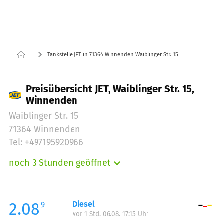
Tankstelle JET in 71364 Winnenden Waiblinger Str. 15
Preisübersicht JET, Waiblinger Str. 15,
Winnenden
Waiblinger Str. 15
71364 Winnenden
Tel: +497195920966
noch 3 Stunden geöffnet
Montag:
05:00-24:00
Dienstag:
05:00-24:00
Mittwoch:
05:00-24:00
2.08
Diesel
9
vor 1 Std. 06.08. 17:15 Uhr
Donnerstag:
05:00-24:00