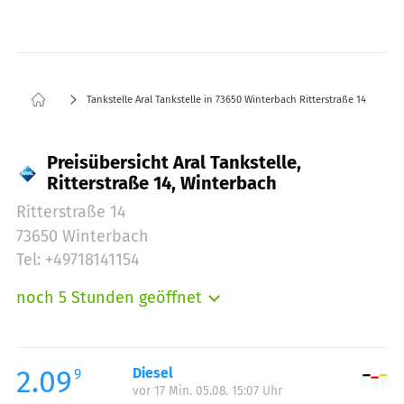
Tankstelle Aral Tankstelle in 73650 Winterbach Ritterstraße 14
Preisübersicht Aral Tankstelle,
Ritterstraße 14, Winterbach
Ritterstraße 14
73650 Winterbach
Tel: +49718141154
noch 5 Stunden geöffnet
Montag:
05:00-23:00
Dienstag:
05:00-23:00
Mittwoch:
05:00-23:00
2.09
Diesel
9
vor 17 Min. 05.08. 15:07 Uhr
Donnerstag:
05:00-23:00