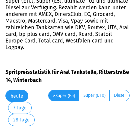
Super (E10), Super (E5), ultimate 102 und ultimate
Diesel zur Verfügung. Bezahlt werden kann unter
anderem mit AMEX, DinersClub, EC, Girocard,
Maestro, Mastercard, Visa, Vpay sowie mit
zahlreichen Tankkarten wie DKV, Routex, UTA, Aral
card, bp plus card, OMV card, Rcard, Statoil
Europe Card, Total card, Westfalen card und
Logpay.
Spritpreisstatistik für Aral Tankstelle, Ritterstraße
14, Winterbach
Super (E10)
Diesel
Super (E5)
heute
7 Tage
28 Tage