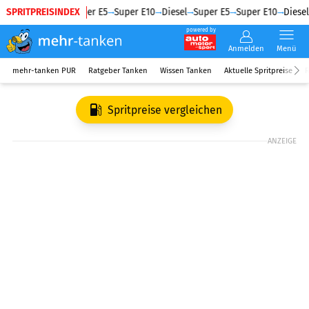
SPRITPREISINDEX
Diesel
Super E5
Super E10
Diesel
Super E5
Super E10
Diesel
powered by
Anmelden
Menü
mehr-tanken PUR
Ratgeber Tanken
Wissen Tanken
Aktuelle Spritpreise
R
Spritpreise vergleichen
ANZEIGE