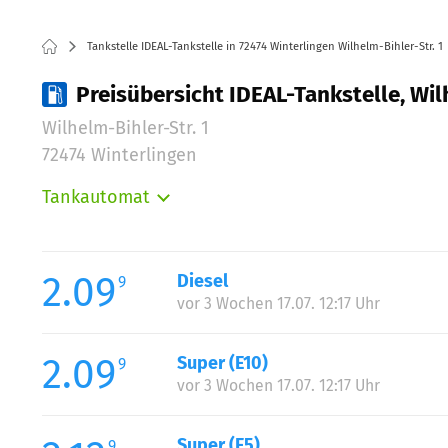
Tankstelle IDEAL-Tankstelle in 72474 Winterlingen Wilhelm-Bihler-Str. 1
Preisübersicht IDEAL-Tankstelle, Wil
Wilhelm-Bihler-Str. 1
72474 Winterlingen
Tankautomat
Montag:
Dienstag:
Mittwoch:
2.09
Diesel
9
Donnerstag:
vor 3 Wochen 17.07. 12:17 Uhr
Freitag:
Samstag:
2.09
Super (E10)
9
vor 3 Wochen 17.07. 12:17 Uhr
Super (E5)
9