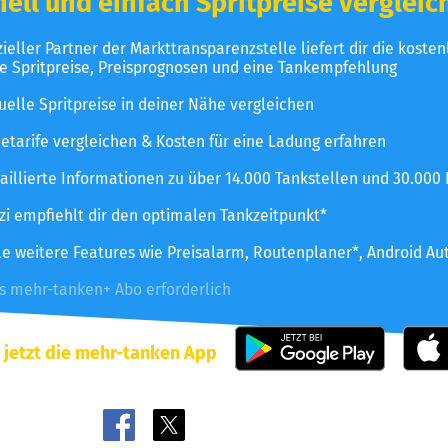
ell und einfach Spritpreise vergleic
izieller Partner der Markttransparenzstelle liefert dir die koste
le Spritpreise, Preisprognosen und eine Tankempfehlung
uelle Spritpreise in deiner Nähe vergleichen
etarife vergleichen & Kosten für eine Ladung erfahren
aillierte Informationen zu über 14.000 Tankstellen und 30.000
zzi empfiehlt dir den optimalen Tankzeitpunkt*
le weitere Features wie Preisalarm, Routenplaner*, Android Au
es mehr-tanken+ Abo erforderlich
 jetzt die mehr-tanken App