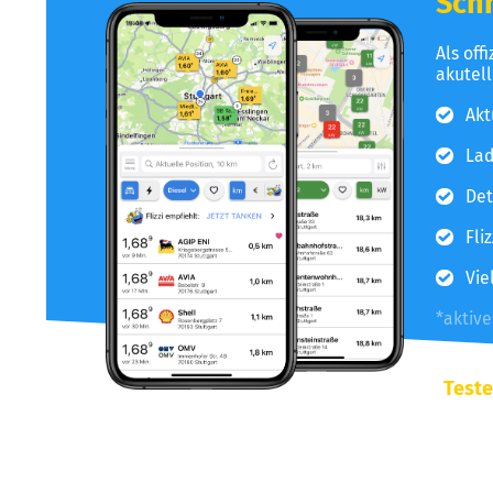
Schn
Als off
akutel
Akt
Lad
Det
Fli
Vie
*aktiv
Teste