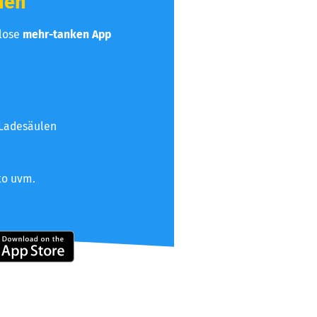
hen
nlose
mehr-tanken App
 Ladesäulen
to uvm.