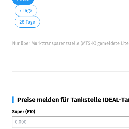
7 Tage
28 Tage
Nur über Markttransparenzstelle (MTS-K) gemeldete Liter
Preise melden für Tankstelle IDEAL-Ta
Super (E10)