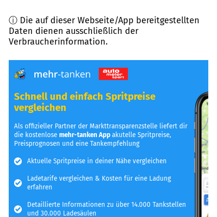
ⓘ Die auf dieser Webseite/App bereitgestellten
Daten dienen ausschließlich der
Verbraucherinformation.
Schnell und einfach Spritpreise
vergleichen
Als offizieller Partner der Markttransparenzstelle liefert dir
die kostenlose
mehr-tanken App
akutelle Spritpreise,
Preisprognosen und eine Tankempfehlung
Aktuelle Spritpreise in deiner Nähe vergleichen
Ladetarife vergleichen & Kosten für eine Ladung
erfahren
Detaillierte Informationen zu über 14.000 Tankstellen
und 30.000 Ladesäulen