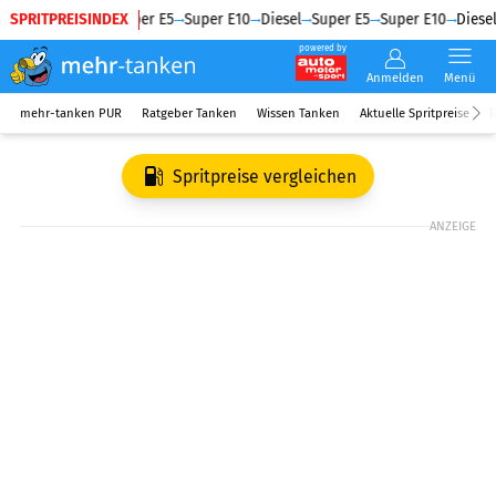
SPRITPREISINDEX
Diesel
Super E5
Super E10
Diesel
Super E5
Super E10
Diesel
powered by
Anmelden
Menü
mehr-tanken PUR
Ratgeber Tanken
Wissen Tanken
Aktuelle Spritpreise
R
Spritpreise vergleichen
ANZEIGE