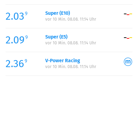
Freitag:
00:00-24:00
2.03
Super (E10)
Samstag:
00:00-24:00
9
vor 10 Min. 08.08. 11:14 Uhr
Sonntag:
00:00-24:00
Feiertag:
00:00-24:00
2.09
Super (E5)
9
vor 10 Min. 08.08. 11:14 Uhr
2.36
V-Power Racing
9
vor 10 Min. 08.08. 11:14 Uhr