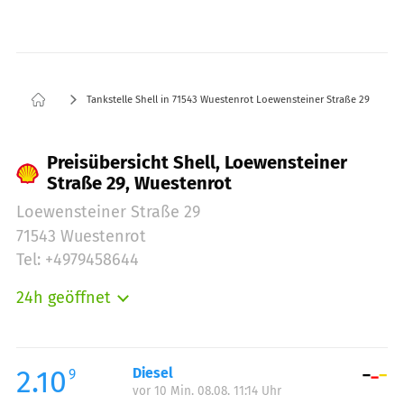
Tankstelle Shell in 71543 Wuestenrot Loewensteiner Straße 29
Preisübersicht Shell, Loewensteiner
Straße 29, Wuestenrot
Loewensteiner Straße 29
71543 Wuestenrot
Tel: +4979458644
24h geöffnet
Montag:
00:00-24:00
Dienstag:
00:00-24:00
Mittwoch:
00:00-24:00
2.10
Diesel
9
vor 10 Min. 08.08. 11:14 Uhr
Donnerstag:
00:00-24:00