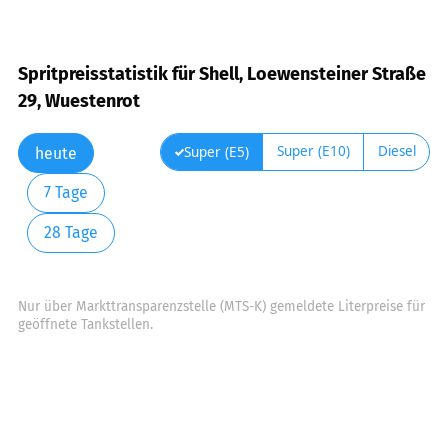
Spritpreisstatistik für Shell, Loewensteiner Straße
29, Wuestenrot
Super (E10)
Diesel
Super (E5)
heute
7 Tage
28 Tage
Nur über Markttransparenzstelle (MTS-K) gemeldete Literpreise für
geöffnete Tankstellen.