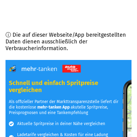
ⓘ Die auf dieser Webseite/App bereitgestellten
Daten dienen ausschließlich der
Verbraucherinformation.
Schnell und einfach Spritpreise
vergleichen
Als offizieller Partner der Markttransparenzstelle liefert dir
die kostenlose
mehr-tanken App
akutelle Spritpreise,
Preisprognosen und eine Tankempfehlung
Aktuelle Spritpreise in deiner Nähe vergleichen
Ladetarife vergleichen & Kosten für eine Ladung