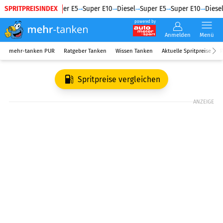
SPRITPREISINDEX
Diesel
Super E5
Super E10
Diesel
Super E5
Super E10
Diesel
powered by
Anmelden
Menü
mehr-tanken PUR
Ratgeber Tanken
Wissen Tanken
Aktuelle Spritpreise
R
Spritpreise vergleichen
ANZEIGE