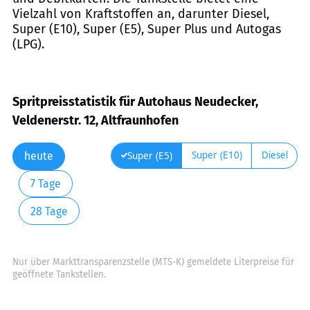
Vielzahl von Kraftstoffen an, darunter Diesel,
Super (E10), Super (E5), Super Plus und Autogas
(LPG).
Spritpreisstatistik für Autohaus Neudecker,
Veldenerstr. 12, Altfraunhofen
Super (E10)
Diesel
Super (E5)
heute
7 Tage
28 Tage
Nur über Markttransparenzstelle (MTS-K) gemeldete Literpreise für
geöffnete Tankstellen.