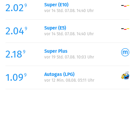
2.02
Super (E10)
Samstag:
00:00-24:00
9
vor 14 Std. 07.08. 14:40 Uhr
Sonntag:
00:00-24:00
2.04
Super (E5)
9
vor 14 Std. 07.08. 14:40 Uhr
2.18
Super Plus
9
vor 19 Std. 07.08. 10:03 Uhr
1.09
Autogas (LPG)
9
vor 12 Min. 08.08. 05:11 Uhr