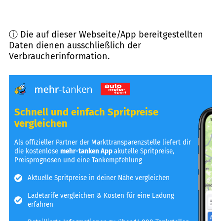
ⓘ Die auf dieser Webseite/App bereitgestellten
Daten dienen ausschließlich der
Verbraucherinformation.
Schnell und einfach Spritpreise
vergleichen
Als offizieller Partner der Markttransparenzstelle liefert dir
die kostenlose
mehr-tanken App
akutelle Spritpreise,
Preisprognosen und eine Tankempfehlung
Aktuelle Spritpreise in deiner Nähe vergleichen
Ladetarife vergleichen & Kosten für eine Ladung
erfahren