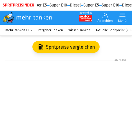
SPRITPREISINDEX
Diesel
Super E5
Super E10
Diesel
Super E5
Super E10
Diesel
powered by
Anmelden
Menü
mehr-tanken PUR
Ratgeber Tanken
Wissen Tanken
Aktuelle Spritpreise
R
Spritpreise vergleichen
ANZEIGE