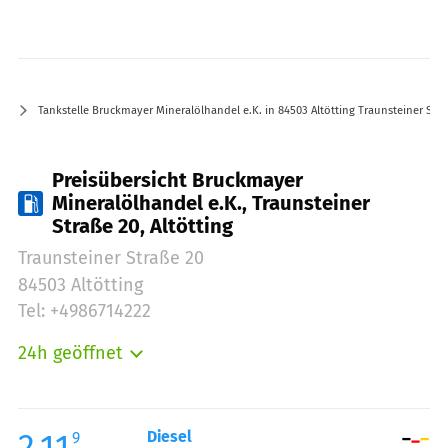
Tankstelle Bruckmayer Mineralölhandel e.K. in 84503 Altötting Traunsteiner Str
Preisübersicht Bruckmayer
Mineralölhandel e.K., Traunsteiner
Straße 20, Altötting
Traunsteiner Straße 20
84503 Altötting
Tel: +4986714222
24h geöffnet
Montag:
00:00-24:00
Dienstag:
00:00-24:00
Mittwoch:
00:00-24:00
2.11
Diesel
9