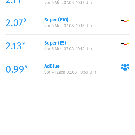
vor 6 Min. 07.08. 10:18 Uhr
Donnerstag:
00:00-24:00
Freitag:
00:00-24:00
2.07
Super (E10)
Samstag:
00:00-24:00
9
vor 6 Min. 07.08. 10:18 Uhr
Sonntag:
00:00-24:00
2.13
Super (E5)
9
vor 6 Min. 07.08. 10:18 Uhr
0.99
AdBlue
9
vor 4 Tagen 02.08. 10:50 Uhr