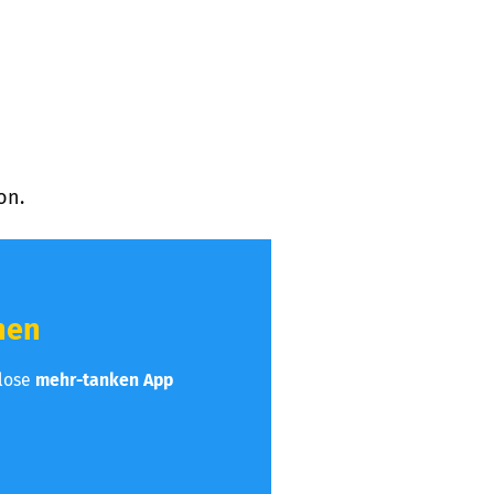
on.
hen
nlose
mehr-tanken App