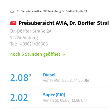
Tankstelle AVIA in 92224 Amberg Dr.-Dörfler-Straße 2A
Preisübersicht AVIA, Dr.-Dörfler-Str
Dr.-Dörfler-Straße 2A
92224 Amberg
Tel: +499621420606
noch 5 Stunden geöffnet
Montag:
Dienstag:
Mittwoch:
2.08
Diesel
9
Donnerstag:
vor 19 Min. 05.08. 14:06 Uhr
Freitag:
Samstag:
2.02
Super (E10)
9
Sonntag:
vor 1 Std. 05.08. 12:56 Uhr