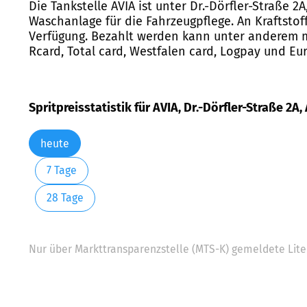
Die Tankstelle AVIA ist unter Dr.-Dörfler-Straße 
Waschanlage für die Fahrzeugpflege. An Kraftstoff
Verfügung. Bezahlt werden kann unter anderem mit
Rcard, Total card, Westfalen card, Logpay und Eur
Spritpreisstatistik für AVIA, Dr.-Dörfler-Straße 2A
heute
7 Tage
28 Tage
Nur über Markttransparenzstelle (MTS-K) gemeldete Liter