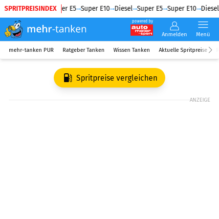
SPRITPREISINDEX
Diesel
Super E5
Super E10
Diesel
Super E5
Super E10
Diesel
powered by
Anmelden
Menü
mehr-tanken PUR
Ratgeber Tanken
Wissen Tanken
Aktuelle Spritpreise
R
Spritpreise vergleichen
ANZEIGE