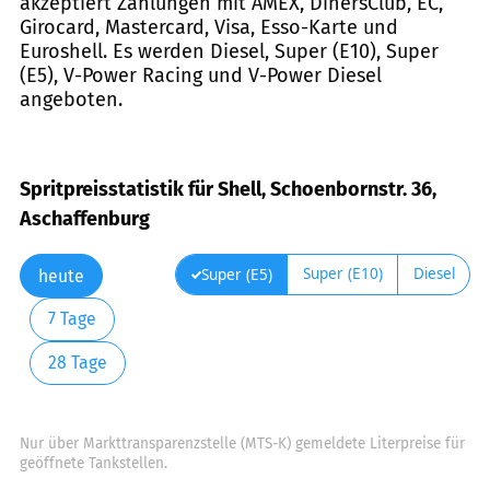
akzeptiert Zahlungen mit AMEX, DinersClub, EC,
Girocard, Mastercard, Visa, Esso-Karte und
Euroshell. Es werden Diesel, Super (E10), Super
(E5), V-Power Racing und V-Power Diesel
angeboten.
Spritpreisstatistik für Shell, Schoenbornstr. 36,
Aschaffenburg
Super (E10)
Diesel
Super (E5)
heute
7 Tage
28 Tage
Nur über Markttransparenzstelle (MTS-K) gemeldete Literpreise für
geöffnete Tankstellen.