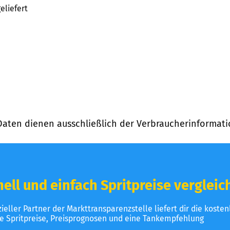
eliefert
Daten dienen ausschließlich der Verbraucherinformati
ell und einfach Spritpreise vergleic
izieller Partner der Markttransparenzstelle liefert dir die koste
le Spritpreise, Preisprognosen und eine Tankempfehlung