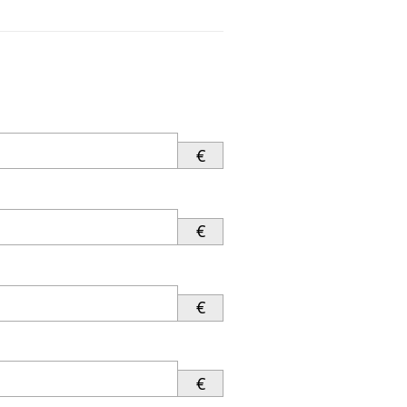
€
€
€
€