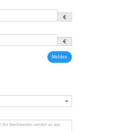
€
€
Melden