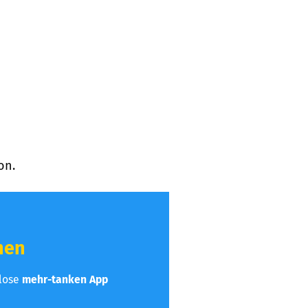
on.
hen
nlose
mehr-tanken App