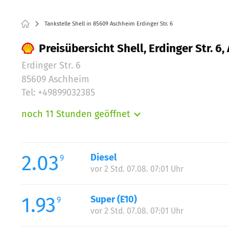
Tankstelle Shell in 85609 Aschheim Erdinger Str. 6
Preisübersicht Shell, Erdinger Str. 6
Erdinger Str. 6
85609 Aschheim
Tel: +49899032385
noch 11 Stunden geöffnet
Montag:
Dienstag:
Mittwoch:
2.03
Diesel
9
Donnerstag:
vor 2 Std. 07.08. 07:01 Uhr
Freitag:
Samstag:
1.93
Super (E10)
9
Sonntag:
vor 2 Std. 07.08. 07:01 Uhr
Feiertag: