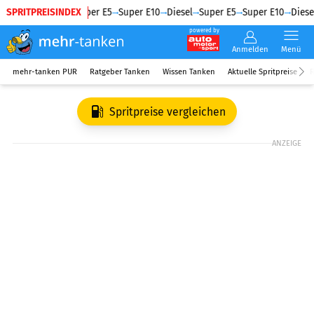
SPRITPREISINDEX
Diesel
Super E5
Super E10
Diesel
Super E5
Super E10
Diesel
powered by
Anmelden
Menü
mehr-tanken PUR
Ratgeber Tanken
Wissen Tanken
Aktuelle Spritpreise
R
Spritpreise vergleichen
ANZEIGE