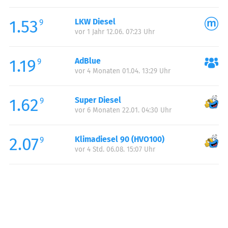
Freitag:
00:00-24:00
1.53
LKW Diesel
Samstag:
00:00-24:00
9
vor 1 Jahr 12.06. 07:23 Uhr
Sonntag:
00:00-24:00
1.19
AdBlue
9
vor 4 Monaten 01.04. 13:29 Uhr
1.62
Super Diesel
9
vor 6 Monaten 22.01. 04:30 Uhr
2.07
Klimadiesel 90 (HVO100)
9
vor 4 Std. 06.08. 15:07 Uhr