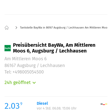
Tankstelle BayWa in 86167 Augsburg / Lechhausen Am Mittleren Moos 6
Preisübersicht BayWa, Am Mittleren
Moos 6, Augsburg / Lechhausen
Am Mittleren Moos 6
86167 Augsburg / Lechhausen
Tel: +498005054500
24h geöffnet
Montag:
00:00-24:00
Dienstag:
00:00-24:00
Mittwoch:
00:00-24:00
2.03
Diesel
9
vor 4 Std. 06.08. 15:06 Uhr
Donnerstag:
00:00-24:00