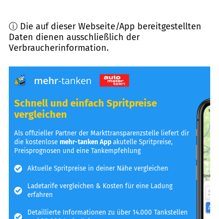
ⓘ Die auf dieser Webseite/App bereitgestellten
Daten dienen ausschließlich der
Verbraucherinformation.
Schnell und einfach Spritpreise
vergleichen
Als offizieller Partner der Markttransparenzstelle liefert dir
die kostenlose
mehr-tanken App
akutelle Spritpreise,
Preisprognosen und eine Tankempfehlung
Aktuelle Spritpreise in deiner Nähe vergleichen
Ladetarife vergleichen & Kosten für eine Ladung
erfahren
Detaillierte Informationen zu über 14.000 Tankstellen