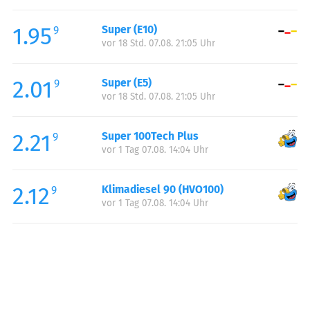
Freitag:
05:00-23:00
1.95
Super (E10)
Samstag:
07:00-23:00
9
vor 18 Std. 07.08. 21:05 Uhr
Sonntag:
07:00-23:00
Feiertag:
07:00-23:00
2.01
Super (E5)
9
vor 18 Std. 07.08. 21:05 Uhr
2.21
Super 100Tech Plus
9
vor 1 Tag 07.08. 14:04 Uhr
2.12
Klimadiesel 90 (HVO100)
9
vor 1 Tag 07.08. 14:04 Uhr