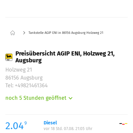
Tankstelle AGIP ENI in 86156 Augsburg Holzweg 21
Preisübersicht AGIP ENI, Holzweg 21,
Augsburg
Holzweg 21
86156 Augsburg
Tel: +49821461364
noch 5 Stunden geöffnet
Montag:
05:00-23:00
Dienstag:
05:00-23:00
Mittwoch:
05:00-23:00
2.04
Diesel
9
vor 18 Std. 07.08. 21:05 Uhr
Donnerstag:
05:00-23:00