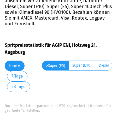
außerdem verschiedene Kraftstoffe, darunter
Diesel, Super (E10), Super (E5), Super 100Tech Plus
sowie Klimadiesel 90 (HVO100). Bezahlen können
Sie mit AMEX, Mastercard, Visa, Routex, Logpay
und Euroshell.
Spritpreisstatistik für AGIP ENI, Holzweg 21,
Augsburg
Super (E10)
Diesel
Super (E5)
heute
7 Tage
28 Tage
Nur über Markttransparenzstelle (MTS-K) gemeldete Literpreise für
geöffnete Tankstellen.