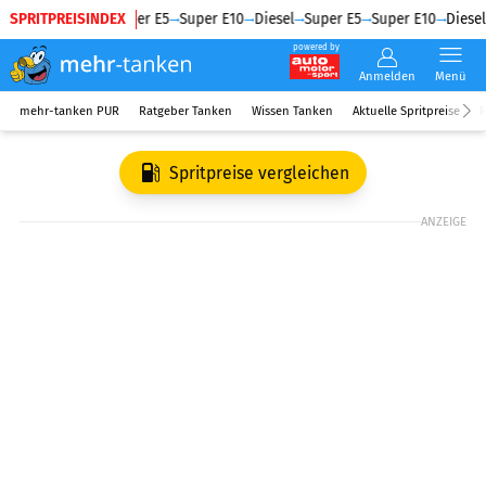
SPRITPREISINDEX
Diesel
Super E5
Super E10
Diesel
Super E5
Super E10
Diesel
powered by
Anmelden
Menü
mehr-tanken PUR
Ratgeber Tanken
Wissen Tanken
Aktuelle Spritpreise
R
Spritpreise vergleichen
ANZEIGE