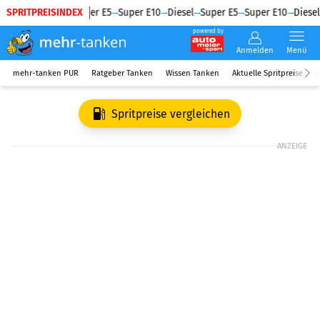
SPRITPREISINDEX
Diesel
Super E5
Super E10
Diesel
Super E5
Super E10
Diesel
powered by
Anmelden
Menü
mehr-tanken PUR
Ratgeber Tanken
Wissen Tanken
Aktuelle Spritpreise
R
Spritpreise vergleichen
ANZEIGE