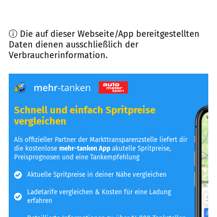
ⓘ Die auf dieser Webseite/App bereitgestellten
Daten dienen ausschließlich der
Verbraucherinformation.
Schnell und einfach Spritpreise
vergleichen
Als offizieller Partner der Markttransparenzstelle liefert dir
die kostenlose
mehr-tanken App
akutelle Spritpreise,
Preisprognosen und eine Tankempfehlung
Aktuelle Spritpreise in deiner Nähe vergleichen
Ladetarife vergleichen & Kosten für eine Ladung
erfahren