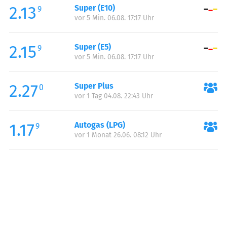
2.13
Super (E10)
Samstag:
06:00-19:30
9
vor 5 Min. 06.08. 17:17 Uhr
Sonntag:
08:00-19:30
2.15
Super (E5)
9
vor 5 Min. 06.08. 17:17 Uhr
2.27
Super Plus
0
vor 1 Tag 04.08. 22:43 Uhr
1.17
Autogas (LPG)
9
vor 1 Monat 26.06. 08:12 Uhr