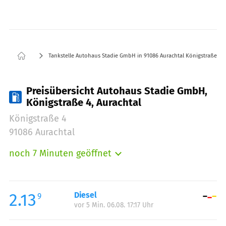
Tankstelle Autohaus Stadie GmbH in 91086 Aurachtal Königstraße 4
Preisübersicht Autohaus Stadie GmbH,
Königstraße 4, Aurachtal
Königstraße 4
91086 Aurachtal
noch 7 Minuten geöffnet
Montag:
06:00-19:30
Dienstag:
06:00-19:30
Mittwoch:
06:00-19:30
2.13
Diesel
9
vor 5 Min. 06.08. 17:17 Uhr
Donnerstag:
06:00-19:30
Freitag:
06:00-19:30