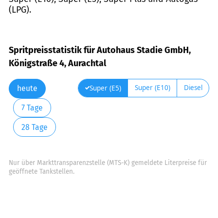
(LPG).
Spritpreisstatistik für Autohaus Stadie GmbH,
Königstraße 4, Aurachtal
Super (E10)
Diesel
Super (E5)
heute
7 Tage
28 Tage
Nur über Markttransparenzstelle (MTS-K) gemeldete Literpreise für
geöffnete Tankstellen.