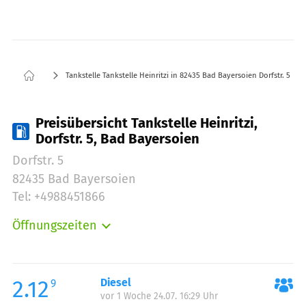
Tankstelle Tankstelle Heinritzi in 82435 Bad Bayersoien Dorfstr. 5
Preisübersicht Tankstelle Heinritzi,
Dorfstr. 5, Bad Bayersoien
Dorfstr. 5
82435 Bad Bayersoien
Tel: +4988451866
Öffnungszeiten
Montag:
00:00-24:00
Dienstag:
00:00-24:00
Mittwoch:
00:00-24:00
2.12
Diesel
9
vor 1 Woche 24.07. 16:29 Uhr
Donnerstag:
00:00-24:00