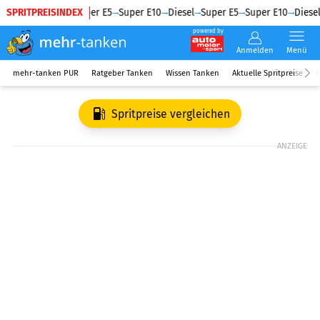
SPRITPREISINDEX
Diesel
Super E5
Super E10
Diesel
Super E5
Super E10
Diesel
powered by
Anmelden
Menü
mehr-tanken PUR
Ratgeber Tanken
Wissen Tanken
Aktuelle Spritpreise
R
Spritpreise vergleichen
ANZEIGE