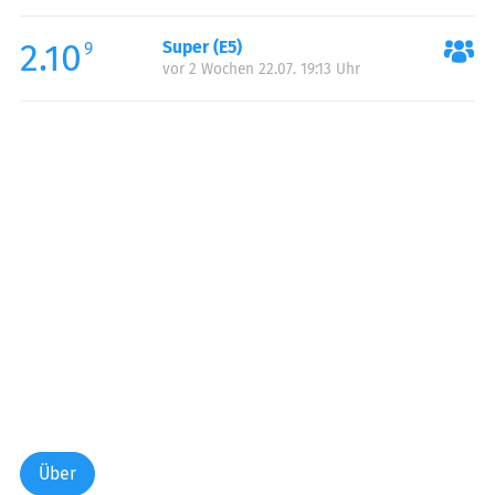
Freitag:
00:00-24:00
2.10
Super (E5)
Samstag:
00:00-24:00
9
vor 2 Wochen 22.07. 19:13 Uhr
Sonntag:
00:00-24:00
Über