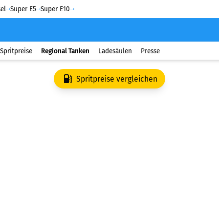
el
Super E5
Super E10
Spritpreise
Regional Tanken
Ladesäulen
Presse
Spritpreise vergleichen