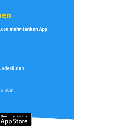
hen
nlose
mehr-tanken App
 Ladesäulen
to uvm.