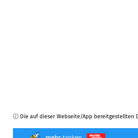
87561
Oberstdorf
(
14,9
km Entfernung)
87459
Pfronten
(
15,2
km Entfernung)
87544
Blaichach
(
16,7
km Entfernung)
87538
Fischen im Allgäu
(
17,3
km Entfernung)
87484
Nesselwang
(
18,7
km Entfernung)
87509
Immenstadt im Allgäu
(
19,6
km Entfernung)
ⓘ Die auf dieser Webseite/App bereitgestellten 