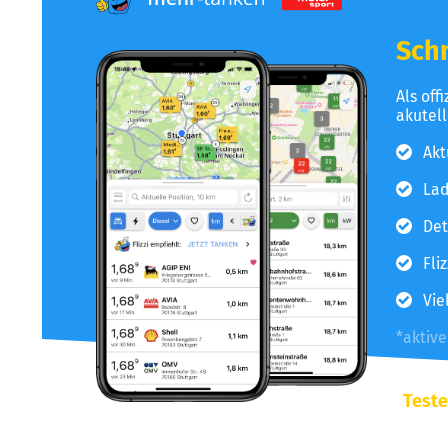
Schn
Als off
akutel
Akt
Lad
Det
Fli
Vie
*aktiv
Teste