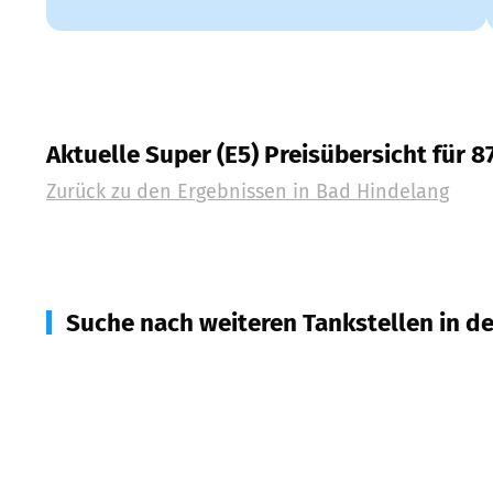
Aktuelle Super (E5) Preisübersicht für 8
Zurück zu den Ergebnissen in
Bad Hindelang
Suche nach weiteren Tankstellen in d
87527
Sonthofen
(
9,2
km Entfernung)
87545
Burgberg im Allgäu
(
11,6
km Entfernung)
87497
Wertach
(
13,1
km Entfernung)
87549
Rettenberg
(
14,7
km Entfernung)