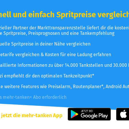
ell und einfach Spritpreise vergleic
izieller Partner der Markttransparenzstelle liefert dir die koste
le Spritpreise, Preisprognosen und eine Tankempfehlung
uelle Spritpreise in deiner Nähe vergleichen
etarife vergleichen & Kosten für eine Ladung erfahren
aillierte Informationen zu über 14.000 Tankstellen und 30.000
zzi empfiehlt dir den optimalen Tankzeitpunkt*
le weitere Features wie Preisalarm, Routenplaner*, Android Au
es mehr-tanken+ Abo erforderlich
 jetzt die mehr-tanken App