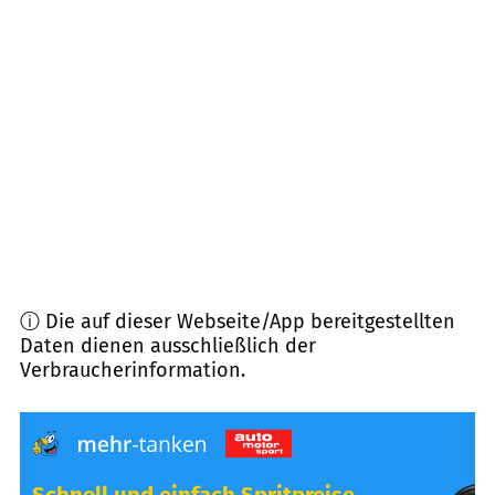
87471
Durach
(
12,7
km Entfernung)
87527
Sonthofen
(
12,8
km Entfernung)
87541
Bad Hindelang
(
13,1
km Entfernung)
87448
Waltenhofen
(
13,1
km Entfernung)
ⓘ Die auf dieser Webseite/App bereitgestellten
Daten dienen ausschließlich der
Verbraucherinformation.
Schnell und einfach Spritpreise