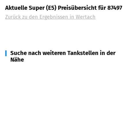
Aktuelle Super (E5) Preisübersicht für 87497
Zurück zu den Ergebnissen in
Wertach
Suche nach weiteren Tankstellen in der
Nähe
87549
Rettenberg
(
7,0
km Entfernung)
87466
Oy-Mittelberg
(
7,5
km Entfernung)
87484
Nesselwang
(
8,0
km Entfernung)
87459
Pfronten
(
9,2
km Entfernung)
87477
Sulzberg
(
9,4
km Entfernung)
87545
Burgberg im Allgäu
(
9,5
km Entfernung)