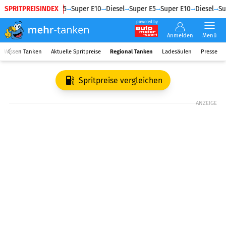
SPRITPREISINDEX
Diesel
Super E5
Super E10
Diesel
Super E5
Super E10
Diesel
Su
powered by
Anmelden
Menü
Wissen Tanken
Aktuelle Spritpreise
Regional Tanken
Ladesäulen
Presse
Spritpreise vergleichen
ANZEIGE