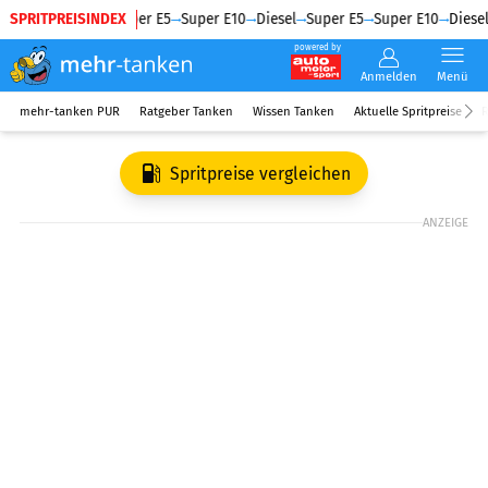
SPRITPREISINDEX
Diesel
Super E5
Super E10
Diesel
Super E5
Super E10
Diesel
powered by
Anmelden
Menü
mehr-tanken PUR
Ratgeber Tanken
Wissen Tanken
Aktuelle Spritpreise
R
Spritpreise vergleichen
ANZEIGE