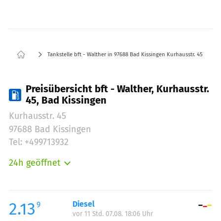
Tankstelle bft - Walther in 97688 Bad Kissingen Kurhausstr. 45
Preisübersicht bft - Walther, Kurhausstr.
45, Bad Kissingen
Kurhausstr. 45
97688 Bad Kissingen
Tel: +499713932
24h geöffnet
Montag:
00:00-23:59
Dienstag:
00:00-23:59
Mittwoch:
00:00-23:59
2.13
Diesel
9
vor 11 Std. 07.08. 18:06 Uhr
Donnerstag:
00:00-23:59