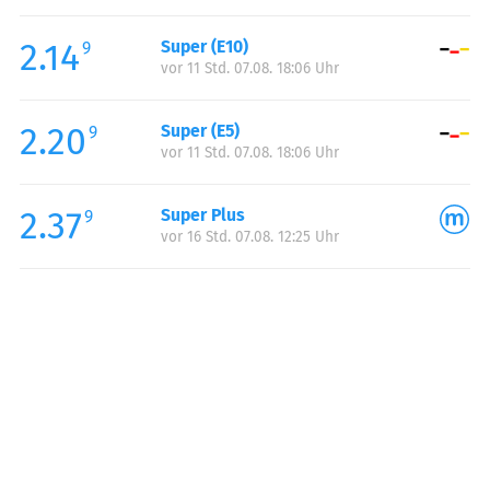
Freitag:
00:00-23:59
2.14
Super (E10)
Samstag:
00:00-23:59
9
vor 11 Std. 07.08. 18:06 Uhr
Sonntag:
00:00-23:59
2.20
Super (E5)
9
vor 11 Std. 07.08. 18:06 Uhr
2.37
Super Plus
9
vor 16 Std. 07.08. 12:25 Uhr