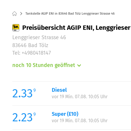
Tankstelle AGIP ENI in 83646 Bad Tölz Lenggrieser Strasse 46
Preisübersicht AGIP ENI, Lenggrieser
Lenggrieser Strasse 46
83646 Bad Tölz
Tel: +4980418147
noch 10 Stunden geöffnet
Montag:
Dienstag:
Mittwoch:
2.33
Diesel
9
Donnerstag:
vor 19 Min. 07.08. 10:05 Uhr
Freitag:
Samstag:
2.23
Super (E10)
9
Sonntag:
vor 19 Min. 07.08. 10:05 Uhr
Feiertag: