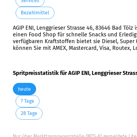
Services
Bezahlmittel
AGIP ENI, Lenggrieser Strasse 46, 83646 Bad Tölz
einen Food Shop für schnelle Snacks und Erledi
verfügbaren Kraftstoffen bietet sie Diesel, Super
können Sie mit AMEX, Mastercard, Visa, Routex, L
Spritpreisstatistik für AGIP ENI, Lenggrieser Stras
heute
7 Tage
28 Tage
Nur über Markttransparenzstelle (MTS-K) gemeldete Liter