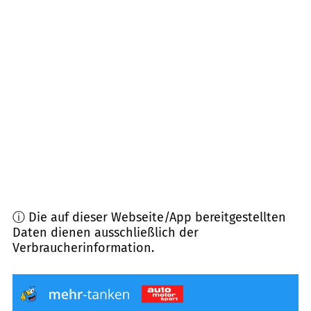
94255
Böbrach
(
11,6
km Entfernung)
93462
Lam
(
14,1
km Entfernung)
93471
Arnbruck
(
14,7
km Entfernung)
94244
Teisnach
(
15,2
km Entfernung)
94209
Regen
(
15,7
km Entfernung)
ⓘ Die auf dieser Webseite/App bereitgestellten
Daten dienen ausschließlich der
Verbraucherinformation.