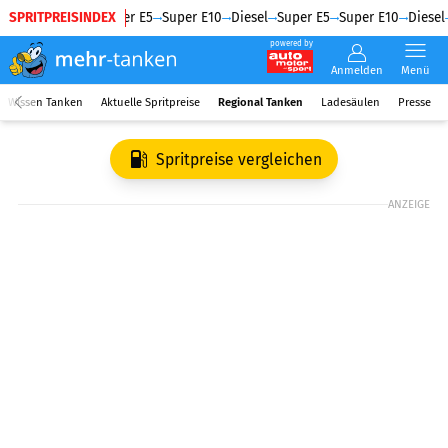
SPRITPREISINDEX
Diesel
Super E5
Super E10
Diesel
Super E5
Super E10
Diesel
powered by
Anmelden
Menü
Wissen Tanken
Aktuelle Spritpreise
Regional Tanken
Ladesäulen
Presse
Spritpreise vergleichen
ANZEIGE