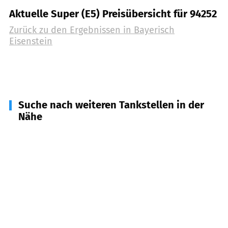
Aktuelle Super (E5) Preisübersicht für 94252
Zurück zu den Ergebnissen in
Bayerisch
Eisenstein
Suche nach weiteren Tankstellen in der
Nähe
94249
Bodenmais
(
6,5
km Entfernung)
93470
Lohberg
(
8,2
km Entfernung)
94264
Langdorf
(
9,0
km Entfernung)
94227
Zwiesel
(
9,4
km Entfernung)
94256
Drachselsried
(
10,9
km Entfernung)