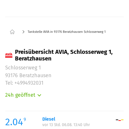
Tankstelle AVIA in 93176 Beratzhausen Schlosserweg 1
Preisübersicht AVIA, Schlosserweg 1,
Beratzhausen
Schlosserweg 1
93176 Beratzhausen
Tel: +4994932031
24h geöffnet
Montag:
00:00-23:59
Dienstag:
00:00-23:59
Mittwoch:
00:00-23:59
2.04
Diesel
9
vor 13 Std. 06.08. 13:40 Uhr
Donnerstag:
00:00-23:59