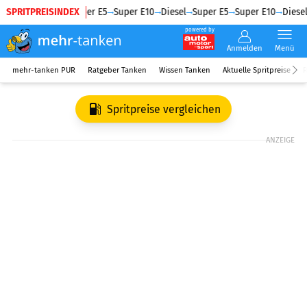
SPRITPREISINDEX
Diesel
Super E5
Super E10
Diesel
Super E5
Super E10
Diesel
powered by
Anmelden
Menü
mehr-tanken PUR
Ratgeber Tanken
Wissen Tanken
Aktuelle Spritpreise
R
Spritpreise vergleichen
ANZEIGE