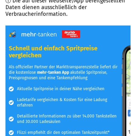
ⓘ Die auf dieser Webseite/App bereitgestellten
Daten dienen ausschließlich der
Verbraucherinformation.
Schnell und einfach Spritpreise
vergleichen
Als offizieller Partner der Markttransparenzstelle liefert dir
die kostenlose
mehr-tanken App
akutelle Spritpreise,
Preisprognosen und eine Tankempfehlung
Aktuelle Spritpreise in deiner Nähe vergleichen
Ladetarife vergleichen & Kosten für eine Ladung
erfahren
Detaillierte Informationen zu über 14.000 Tankstellen
und 30.000 Ladesäulen
Flizzi empfiehlt dir den optimalen Tankzeitpunkt*