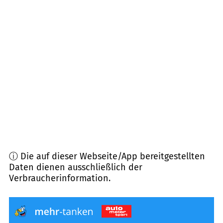
89297
Roggenburg
(
6,2
km Entfernung)
86480
Aletshausen
(
7,5
km Entfernung)
89290
Buch
(
8,0
km Entfernung)
86476
Neuburg a.d. Kammel
(
9,1
km Entfernung)
87755
Kirchhaslach
(
9,6
km Entfernung)
ⓘ Die auf dieser Webseite/App bereitgestellten
Daten dienen ausschließlich der
Verbraucherinformation.