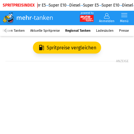
SPRITPREISINDEX
Diesel
Super E5
Super E10
Diesel
Super E5
Super E10
Diesel
powered by
Anmelden
Menü
Wissen Tanken
Aktuelle Spritpreise
Regional Tanken
Ladesäulen
Presse
Spritpreise vergleichen
ANZEIGE