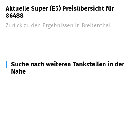
Aktuelle Super (E5) Preisübersicht für
86488
Zurück zu den Ergebnissen in
Breitenthal
Suche nach weiteren Tankstellen in der
Nähe
86489
Deisenhausen
(
3,3
km Entfernung)
86491
Ebershausen
(
3,5
km Entfernung)
86381
Krumbach (Schwaben)
(
5,6
km Entfernung)
86498
Kettershausen
(
6,0
km Entfernung)
86519
Wiesenbach
(
6,1
km Entfernung)