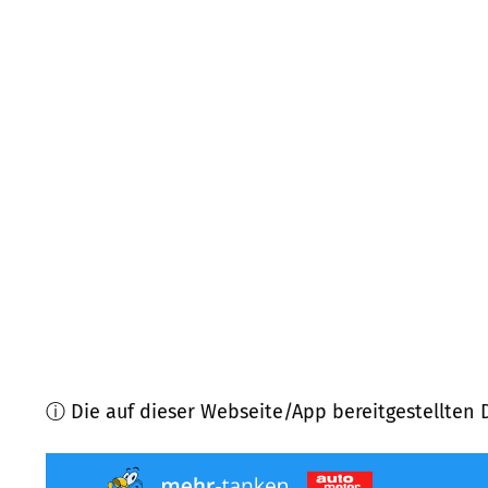
86498
Kettershausen
(
6,8
km Entfernung)
89287
Bellenberg
(
8,0
km Entfernung)
86488
Breitenthal
(
8,0
km Entfernung)
89264
Weißenhorn
(
8,4
km Entfernung)
89281
Altenstadt
(
8,5
km Entfernung)
86491
Ebershausen
(
9,2
km Entfernung)
ⓘ Die auf dieser Webseite/App bereitgestellten 