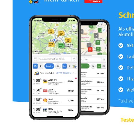
Schn
Als off
akutel
Akt
Lad
Det
Fli
Vie
*aktiv
Teste