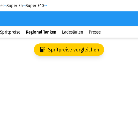
el
Super E5
Super E10
Spritpreise
Regional Tanken
Ladesäulen
Presse
Spritpreise vergleichen