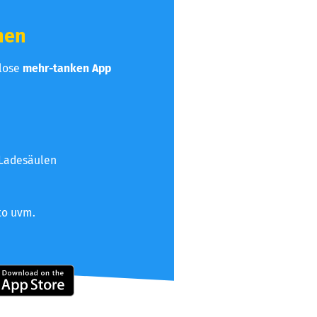
hen
nlose
mehr-tanken App
 Ladesäulen
to uvm.