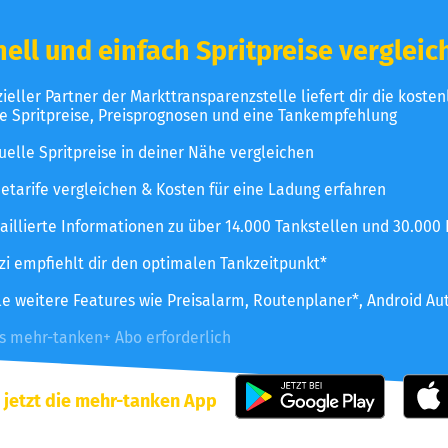
ell und einfach Spritpreise vergleic
izieller Partner der Markttransparenzstelle liefert dir die koste
le Spritpreise, Preisprognosen und eine Tankempfehlung
uelle Spritpreise in deiner Nähe vergleichen
etarife vergleichen & Kosten für eine Ladung erfahren
aillierte Informationen zu über 14.000 Tankstellen und 30.000
zzi empfiehlt dir den optimalen Tankzeitpunkt*
le weitere Features wie Preisalarm, Routenplaner*, Android Au
es mehr-tanken+ Abo erforderlich
 jetzt die mehr-tanken App