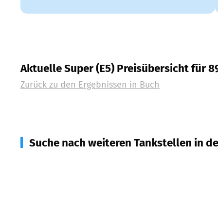
Aktuelle Super (E5) Preisübersicht für 
Zurück zu den Ergebnissen in
Buch
Suche nach weiteren Tankstellen in d
89299
Unterroth
(
3,9
km Entfernung)
89257
Illertissen
(
6,4
km Entfernung)
89294
Oberroth
(
6,6
km Entfernung)
89297
Roggenburg
(
6,7
km Entfernung)