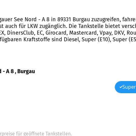
gauer See Nord - A 8 in 89331 Burgau zuzugreifen, fah
st auch für LKW zugänglich. Die Tankstelle bietet vers
DinersClub, EC, Girocard, Mastercard, Vpay, DKV, Route
fügbaren Kraftstoffe sind Diesel, Super (E10), Super (E
 - A 8 , Burgau
Super
preise für geöffnete Tankstellen.