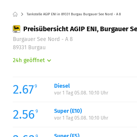
Tankstelle AGIP ENI in 89331 Burgau Burgauer See Nord - A 8
Preisübersicht AGIP ENI, Burgauer Se
Burgauer See Nord - A 8
89331 Burgau
24h geöffnet
Montag:
Dienstag:
Mittwoch:
2.67
Diesel
9
Donnerstag:
vor 1 Tag 05.08. 10:10 Uhr
Freitag:
Samstag:
2.56
Super (E10)
9
Sonntag:
vor 1 Tag 05.08. 10:10 Uhr
Feiertag:
Super (E5)
9