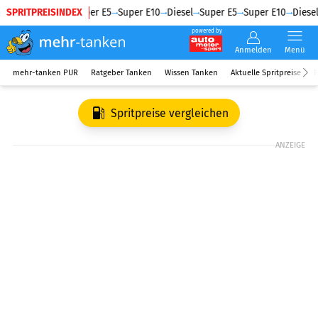
SPRITPREISINDEX
Diesel
Super E5
Super E10
Diesel
Super E5
Super E10
Diesel
powered by
Anmelden
Menü
mehr-tanken PUR
Ratgeber Tanken
Wissen Tanken
Aktuelle Spritpreise
R
Spritpreise vergleichen
ANZEIGE