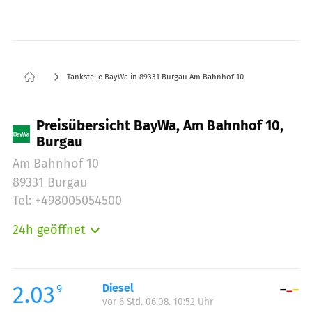
Tankstelle BayWa in 89331 Burgau Am Bahnhof 10
Preisübersicht BayWa, Am Bahnhof 10,
Burgau
Am Bahnhof 10
89331 Burgau
Tel: +498005054500
24h geöffnet
Montag:
00:00-24:00
Dienstag:
00:00-24:00
Mittwoch:
00:00-24:00
2.03
Diesel
9
vor 6 Std. 06.08. 10:52 Uhr
Donnerstag:
00:00-24:00