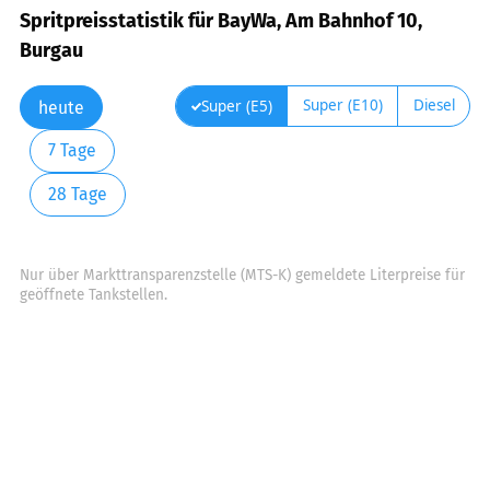
Spritpreisstatistik für BayWa, Am Bahnhof 10,
Burgau
Super (E10)
Diesel
Super (E5)
heute
7 Tage
28 Tage
Nur über Markttransparenzstelle (MTS-K) gemeldete Literpreise für
geöffnete Tankstellen.