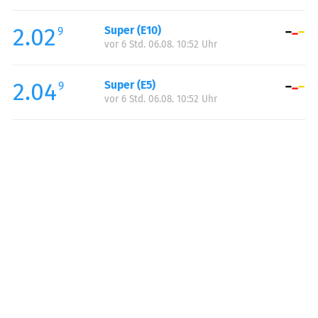
Freitag:
00:00-24:00
2.02
Super (E10)
Samstag:
00:00-24:00
9
vor 6 Std. 06.08. 10:52 Uhr
Sonntag:
00:00-24:00
2.04
Super (E5)
9
vor 6 Std. 06.08. 10:52 Uhr