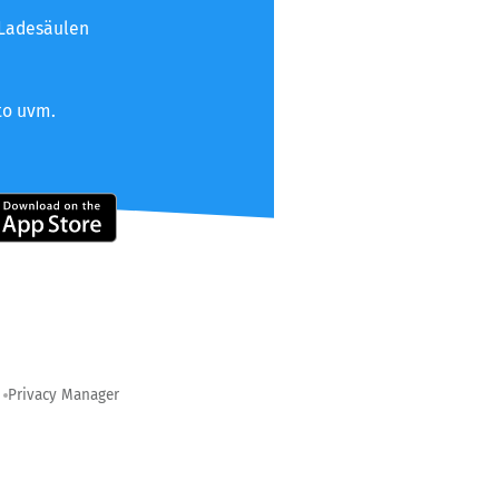
 Ladesäulen
to uvm.
Privacy Manager