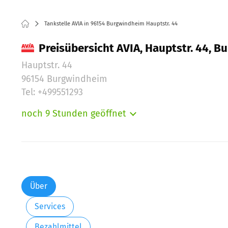
Tankstelle AVIA in 96154 Burgwindheim Hauptstr. 44
Preisübersicht AVIA, Hauptstr. 44, 
Hauptstr. 44
96154 Burgwindheim
Tel: +499551293
noch 9 Stunden geöffnet
Montag:
Dienstag:
Mittwoch:
Donnerstag:
Freitag:
Über
Samstag:
Services
Bezahlmittel