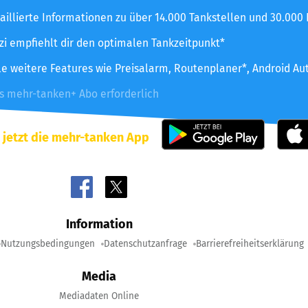
aillierte Informationen zu über 14.000 Tankstellen und 30.000
zzi empfiehlt dir den optimalen Tankzeitpunkt*
le weitere Features wie Preisalarm, Routenplaner*, Android Au
es mehr-tanken+ Abo erforderlich
 jetzt die mehr-tanken App
Information
Nutzungsbedingungen
Datenschutzanfrage
Barrierefreiheitserklärung
Media
Mediadaten Online