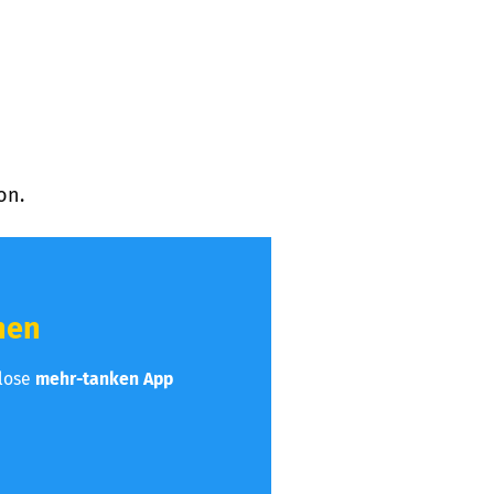
on.
hen
nlose
mehr-tanken App