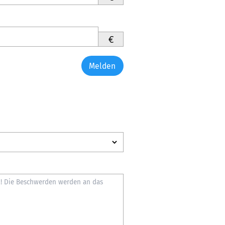
€
Melden