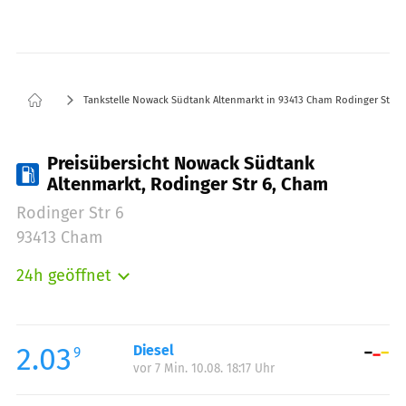
Tankstelle Nowack Südtank Altenmarkt in 93413 Cham Rodinger Str 6
Preisübersicht Nowack Südtank
Altenmarkt, Rodinger Str 6, Cham
Rodinger Str 6
93413 Cham
24h geöffnet
Montag:
00:00-24:00
Dienstag:
00:00-24:00
Mittwoch:
00:00-24:00
2.03
Diesel
9
vor 7 Min. 10.08. 18:17 Uhr
Donnerstag:
00:00-24:00
Freitag:
00:00-24:00