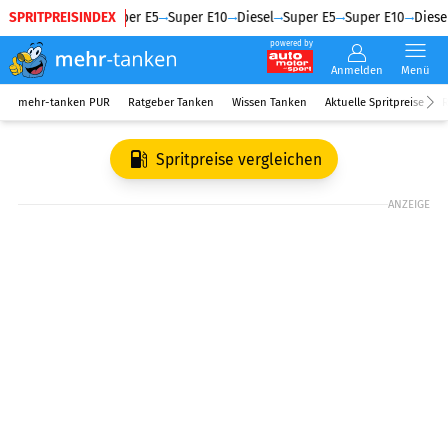
SPRITPREISINDEX
Diesel
Super E5
Super E10
Diesel
Super E5
Super E10
Diesel
powered by
Anmelden
Menü
mehr-tanken PUR
Ratgeber Tanken
Wissen Tanken
Aktuelle Spritpreise
R
Spritpreise vergleichen
ANZEIGE