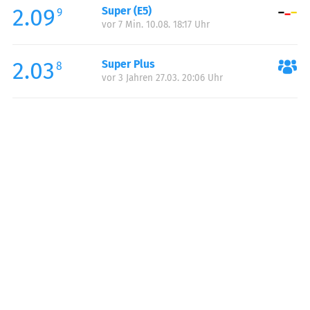
2.09
Super (E5)
Samstag:
00:00-24:00
9
vor 7 Min. 10.08. 18:17 Uhr
Sonntag:
00:00-24:00
2.03
Super Plus
8
vor 3 Jahren 27.03. 20:06 Uhr