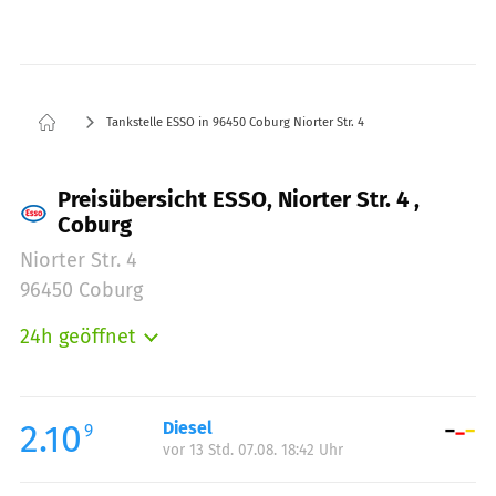
Tankstelle ESSO in 96450 Coburg Niorter Str. 4
Preisübersicht ESSO, Niorter Str. 4 ,
Coburg
Niorter Str. 4
96450 Coburg
24h geöffnet
Montag:
00:00-24:00
Dienstag:
00:00-24:00
Mittwoch:
00:00-24:00
2.10
Diesel
9
vor 13 Std. 07.08. 18:42 Uhr
Donnerstag:
00:00-24:00
Freitag:
00:00-24:00