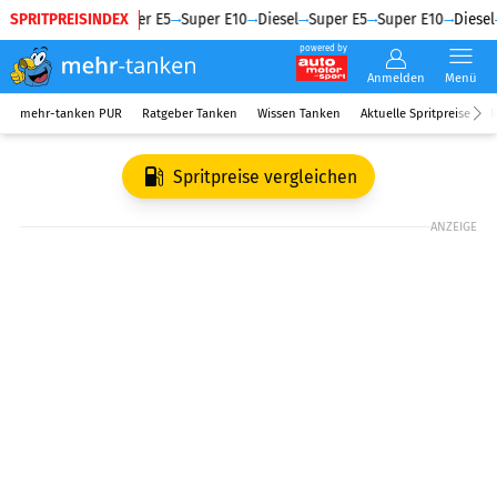
SPRITPREISINDEX
Diesel
Super E5
Super E10
Diesel
Super E5
Super E10
Diesel
powered by
Anmelden
Menü
mehr-tanken PUR
Ratgeber Tanken
Wissen Tanken
Aktuelle Spritpreise
R
Spritpreise vergleichen
ANZEIGE